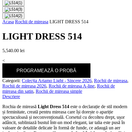
Acasa
Rochii de mireasa
LIGHT DRESS 514
LIGHT DRESS 514
5,540.00
lei
<
PROGRAMEAZĂ O PROBĂ
Categorii:
Colecția Ariamo Light - Sincere 2026
,
Rochii de mireasa
,
Rochii de mireasa 2026
,
Rochii de mireasa A-line
,
Rochii de
mireasa din satin
,
Rochii de mireasa simple
Descriere
Rochia de mireasă
Light Dress 514
este o declarație de stil modern
și feminitate, creată pentru mireasa care își dorește o apariție
spectaculoasă și neconvențională. Corsetul cu decolteu drept, ușor
adâncit, subliniază bustul într-un mod elegant, iar talia este pusă în
valoare de detaliile delicate în formă de funde, ce adaugă un aer