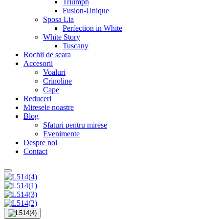
Triumph
Fusion-Unique
Sposa Lia
Perfection in White
White Story
Tuscany
Rochii de seara
Accesorii
Voaluri
Crinoline
Cape
Reduceri
Miresele noastre
Blog
Sfaturi pentru mirese
Evenimente
Despre noi
Contact