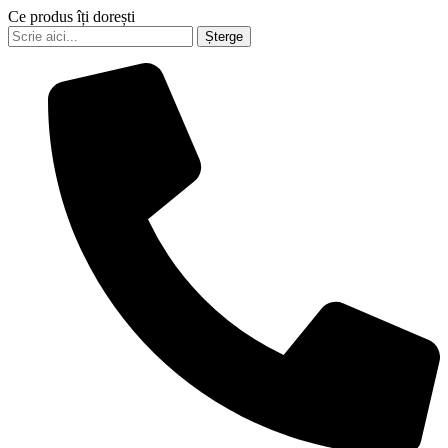
Ce produs îți dorești
Șterge