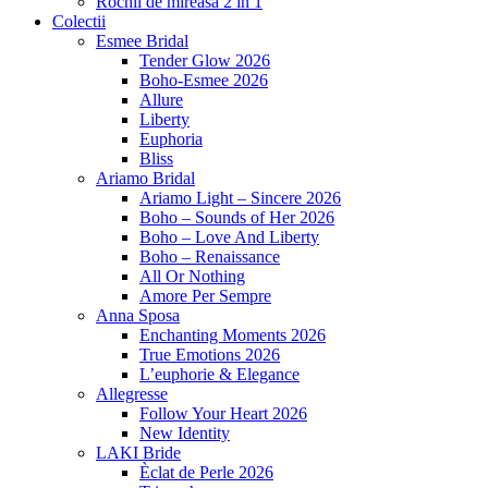
Rochii de mireasa 2 in 1
Colectii
Esmee Bridal
Tender Glow 2026
Boho-Esmee 2026
Allure
Liberty
Euphoria
Bliss
Ariamo Bridal
Ariamo Light – Sincere 2026
Boho – Sounds of Her 2026
Boho – Love And Liberty
Boho – Renaissance
All Or Nothing
Amore Per Sempre
Anna Sposa
Enchanting Moments 2026
True Emotions 2026
L’euphorie & Elegance
Allegresse
Follow Your Heart 2026
New Identity
LAKI Bride
Èclat de Perle 2026