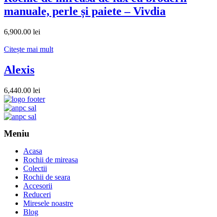
manuale, perle și paiete – Vivdia
6,900.00
lei
Citește mai mult
Alexis
6,440.00
lei
Meniu
Acasa
Rochii de mireasa
Colectii
Rochii de seara
Accesorii
Reduceri
Miresele noastre
Blog