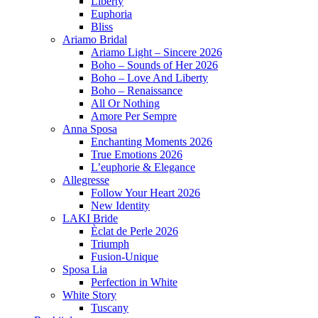
Liberty
Euphoria
Bliss
Ariamo Bridal
Ariamo Light – Sincere 2026
Boho – Sounds of Her 2026
Boho – Love And Liberty
Boho – Renaissance
All Or Nothing
Amore Per Sempre
Anna Sposa
Enchanting Moments 2026
True Emotions 2026
L’euphorie & Elegance
Allegresse
Follow Your Heart 2026
New Identity
LAKI Bride
Èclat de Perle 2026
Triumph
Fusion-Unique
Sposa Lia
Perfection in White
White Story
Tuscany