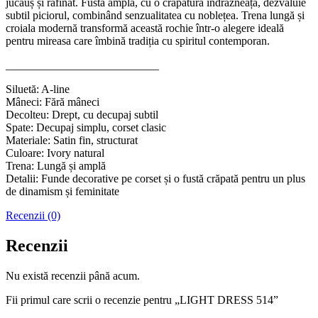
jucăuș și rafinat. Fusta amplă, cu o crăpătură îndrăzneață, dezvăluie
subtil piciorul, combinând senzualitatea cu noblețea. Trena lungă și
croiala modernă transformă această rochie într-o alegere ideală
pentru mireasa care îmbină tradiția cu spiritul contemporan.
___________________________
Siluetă: A-line
Mâneci: Fără mâneci
Decolteu: Drept, cu decupaj subtil
Spate: Decupaj simplu, corset clasic
Materiale: Satin fin, structurat
Culoare: Ivory natural
Trena: Lungă și amplă
Detalii: Funde decorative pe corset și o fustă crăpată pentru un plus
de dinamism și feminitate
Recenzii (0)
Recenzii
Nu există recenzii până acum.
Fii primul care scrii o recenzie pentru „LIGHT DRESS 514”