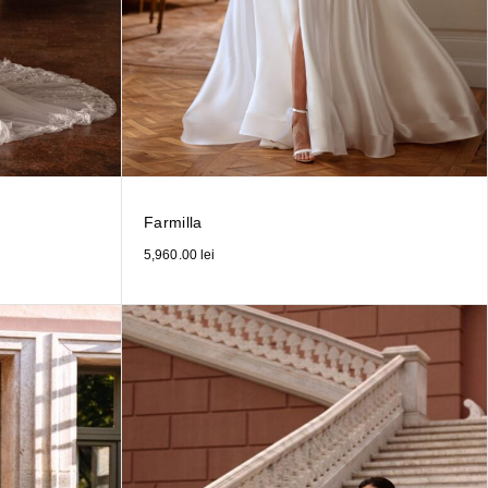
Farmilla
5,960.00
lei