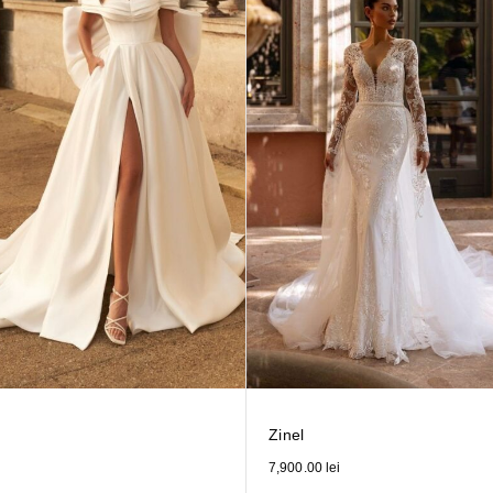
Zinel
7,900.00
lei