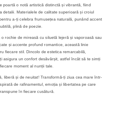
 poartă o notă artistică distinctă și vibrantă, fiind
a detalii. Materialele de calitate superioară și croiul
entru a-ți celebra frumusețea naturală, punând accent
ubtilă, plină de poezie.
ă o rochie de mireasă cu siluetă lejeră și vaporoasă sau
icate și accente profund romantice, această linie
 fiecare stil. Dincolo de estetica remarcabilă,
i asigura un confort desăvârșit, astfel încât să te simți
 fiecare moment al nunții tale.
 liberă și de neuitat! Transformă-ți ziua cea mare într-
spirată de rafinamentul, emoția și libertatea pe care
transpune în fiecare cusătură.