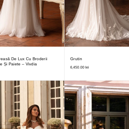
reasă De Lux Cu Broderii
Grutin
e Și Paiete – Vivdia
6,450.00
lei