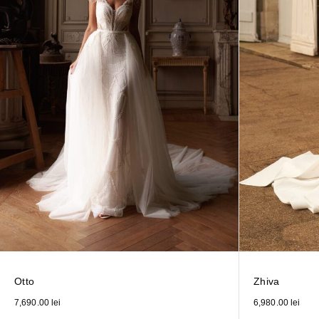
Otto
Zhiva
7,690.00
lei
6,980.00
lei