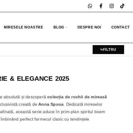
MIRESELE NOASTRE
BLOG
DESPRE NOI
CONTACT
FILTRU
IE & ELEGANCE 2025
ție absolută și descoperă
colecția de rochii de mireasă
exclusivistă creată de
Anna Sposa
. Dedicată mireselor
 rafinată, această serie aduce în prim-plan spiritul boem
 îmbinând perfect farmecul clasic cu tendințele