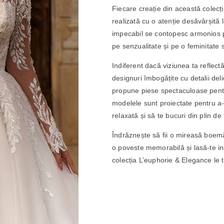
Fiecare creație din această colecție
realizată cu o atenție desăvârșită l
impecabil se contopesc armonios p
pe senzualitate și pe o feminitate s
Indiferent dacă viziunea ta reflect
designuri îmbogățite cu detalii del
propune piese spectaculoase pentru
modelele sunt proiectate pentru a-ț
relaxată și să te bucuri din plin de
Îndrăznește să fii o mireasă boemă,
o poveste memorabilă și lasă-te in
colecția L’euphorie & Elegance le 