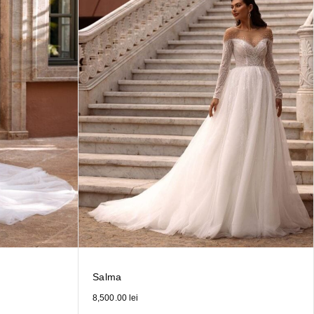
Salma
8,500.00
lei