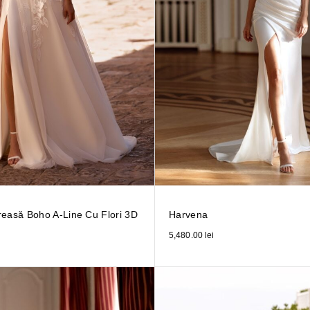
reasă Boho A-Line Cu Flori 3D
Harvena
5,480.00
lei