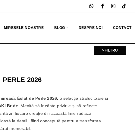
MIRESELE NOASTRE
BLOG
DESPRE NOI
CONTACT
FILTRU
 PERLE 2026
 mireasă Éclat de Perle 2026,
o selecție strălucitoare și
AKI Bride
. Menită să încânte privirile și să reflecte
tă zi, fiecare creație din această linie radiază
uloasă la detalii, fiind concepută pentru a transforma
vărat memorabil.