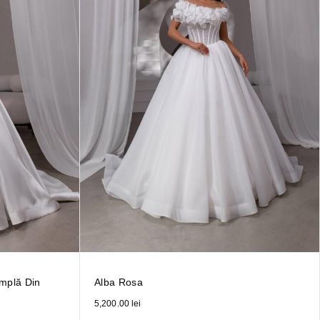
implă Din
Alba Rosa
5,200.00
lei