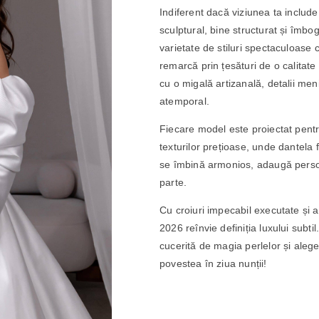
Indiferent dacă viziunea ta includ
sculptural, bine structurat și îmbo
varietate de stiluri spectaculoase 
remarcă prin țesături de o calitate 
cu o migală artizanală, detalii men
atemporal.
Fiecare model este proiectat pentru
texturilor prețioase, unde dantela f
se îmbină armonios, adaugă person
parte.
Cu croiuri impecabil executate și a
2026 reînvie definiția luxului subti
cucerită de magia perlelor și alege o
povestea în ziua nunții!