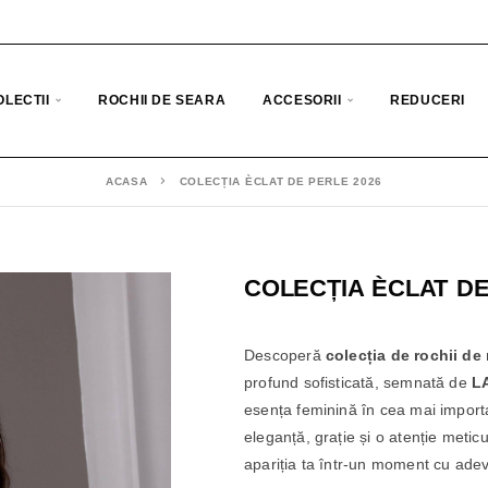
OLECTII
ROCHII DE SEARA
ACCESORII
REDUCERI
ACASA
COLECȚIA ÈCLAT DE PERLE 2026
COLECȚIA ÈCLAT DE
Descoperă
colecția de rochii de
profund sofisticată, semnată de
L
esența feminină în cea mai importan
eleganță, grație și o atenție metic
apariția ta într-un moment cu ade