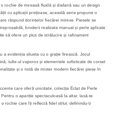
e o rochie de mireasă fluidă și diafană sau un design
gățit cu aplicații prețioase, această serie propune o
care răspund dorințelor fiecărei mirese. Piesele se
ireproșabilă, broderii realizate manual și perle aplicate
ite să ofere un plus de strălucire și rafinament
 a evidenția silueta cu o grație firească. Jocul
ină, tulle-ul vaporos și elementele sofisticate de corset
alitate și o notă de mister modern fiecărei piese în
ccente care oferă unicitate, colecția Éclat de Perle
l. Pentru o apariție spectaculoasă la altar, lasă-te
 rochie care îți reflectă fidel stilul, definindu-ți