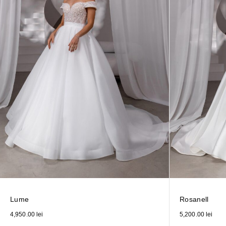
Lume
Rosanell
4,950.00
lei
5,200.00
lei