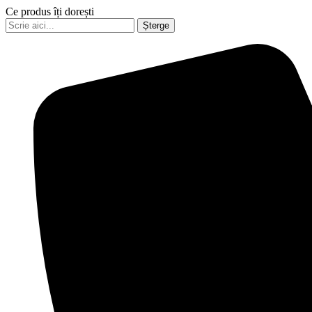
Ce produs îți dorești
Șterge