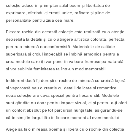
colecție aduce în prim-plan stilul boem și libertatea de
exprimare, oferindu-ți creații unice, rafinate și pline de
personalitate pentru ziua cea mare.
Fiecare rochie din această colecție este realizată cu o atenție
deosebită la detalii și cu o atingere artistică colorată, perfectă
pentru o mireasă nonconformistă. Materialele de calitate
superioară și croiul impecabil se îmbină armonios pentru a
crea modele care îți vor pune în valoare frumusețea naturală
și vor sublinia feminitatea ta într-un mod memorabil.
Indiferent dacă îți dorești o rochie de mireasă cu croială lejeră
și vaporoasă sau o creație cu detalii delicate și romantice,
noua colecție are ceva special pentru fiecare stil. Modelele
sunt gândite nu doar pentru impact vizual, ci și pentru a-ți oferi
un confort absolut pe tot parcursul nunții tale, asigurându-se
că te simți în largul tău în fiecare moment al evenimentului.
Alege să fii o mireasă boemă și liberă cu o rochie din colecția