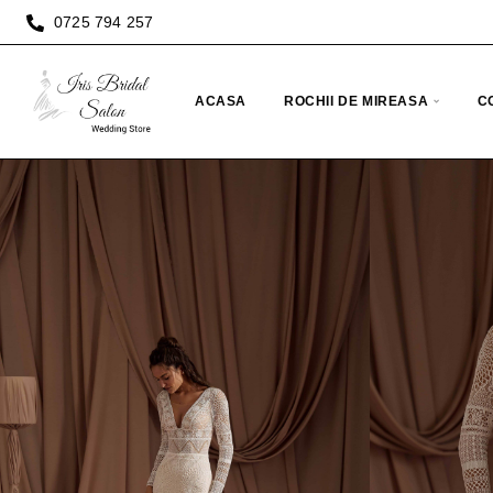
0725 794 257
ACASA
ROCHII DE MIREASA
C