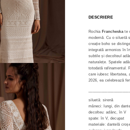
DESCRIERE
Rochia
Francheska
te 
modernă. Cu o siluetă s
creație boho se distinge
integrată armonios în în
subtile și decolteul adâ
naturalețe. Spatele adâ
totodată rafinamentul. 
care iubesc libertatea, 
2026, ea celebrează fe
___________________
siluetă: sirenă
mâneci: lungi, din dant
decolteu: adânc, în V
spate: în V, decupat
materiale: dantelă croșe