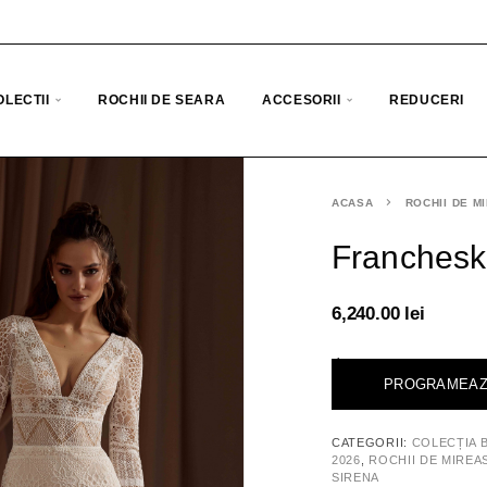
OLECTII
ROCHII DE SEARA
ACCESORII
REDUCERI
ACASA
ROCHII DE M
Franches
6,240.00
lei
<
PROGRAMEAZ
CATEGORII:
COLECȚIA 
2026
,
ROCHII DE MIREA
SIRENA