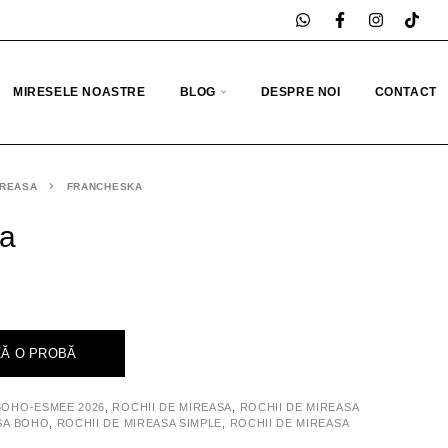
MIRESELE NOASTRE
BLOG
DESPRE NOI
CONTACT
IREASA
FRANCHESKA
ka
Ă O PROBĂ
BOHO-ESMEE 2026
,
ROCHII DE MIREASA
,
ROCHII DE MIREASA
SA BOHO
,
ROCHII DE MIREASA SIMPLE
,
ROCHII DE MIREASA