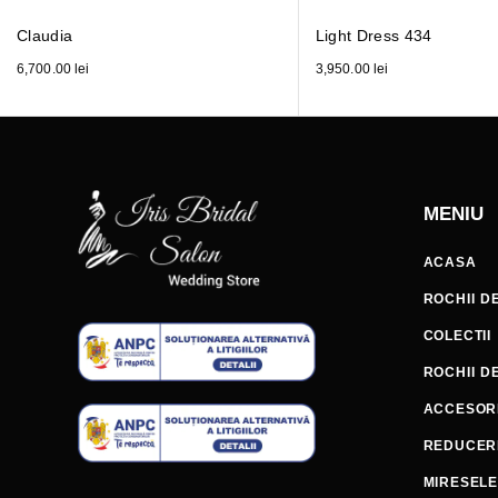
Claudia
Light Dress 434
6,700.00
lei
3,950.00
lei
MENIU
ACASA
ROCHII D
COLECTII
ROCHII D
ACCESORI
REDUCER
MIRESEL