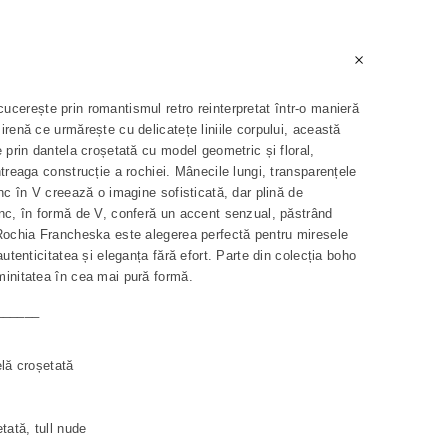
cucerește prin romantismul retro reinterpretat într-o manieră
irenă ce urmărește cu delicatețe liniile corpului, această
 prin dantela croșetată cu model geometric și floral,
treaga construcție a rochiei. Mânecile lungi, transparențele
nc în V creează o imagine sofisticată, dar plină de
nc, în formă de V, conferă un accent senzual, păstrând
Rochia Francheska este alegerea perfectă pentru miresele
autenticitatea și eleganța fără efort. Parte din colecția boho
minitatea în cea mai pură formă.
______
elă croșetată
tată, tull nude