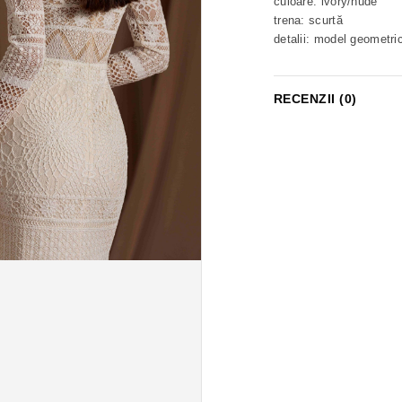
culoare: ivory/nude
trena: scurtă
detalii: model geometric
RECENZII (0)