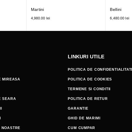
Martini
Bellini
4,980.00
lei
6,480.00
lei
LINKURI UTILE
POLITICA DE CONFIDENTIALITAT
E MIREASA
POLITICA DE COOKIES
TERMENE SI CONDITII
E SEARA
POLITICA DE RETUR
I
GARANTIE
I
GHID DE MARIMI
E NOASTRE
CUM CUMPAR