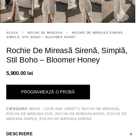
ACASA
ROCHII DE MIREASA
ROCHIE DE MIREASĂ SIRENĂ,
SIMPLĂ, STIL BOHO – BLOOMER HONEY
Rochie De Mireasă Sirenă, Simplă,
Stil Boho – Bloomer Honey
5,900.00
lei
<
PROGRAMEAZĂ O PROBĂ
CATEGORII:
BOHO - LOVE AND LIBERTY
,
ROCHII DE MIREASA
,
ROCHII DE MIREASA 2025
,
ROCHII DE MIREASA BOHO
,
ROCHII DE
MIREASA SIMPLE
,
ROCHII DE MIREASA SIRENA
DESCRIERE