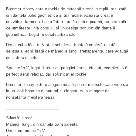
Bloomer Honey este o rochie de mireasă sirenă, simplă, realizată
din dantelă boho geometrică și tull moale. Această creație
dezvăluie farmecul boem într-o formă contemporană, cu o croială
ce urmărește linia corpului și un design texturat din dantelă
geometrică, bogat în detalii artizanale
Decolteul adânc în V și deschiderea frontală conferă o notă
senzuală, echilibrată de mânecile lungi, transparente, care adaugă
delicatețe siluetei.
Spatele în V, legat discret cu panglici fine și ciucuri, completează
perfect aerul relaxat, dar sofisticat al rochiei.
Bloomer Honey este o alegere ideală pentru miresele care visează
la un look boho-chic, natural și elegant, cu o atingere de
nonșalanță mediteraneană.
________________________
Siluetă: sirenă
Mâneci: lungi, din dantelă transparentă
Decolteu: adânc în V