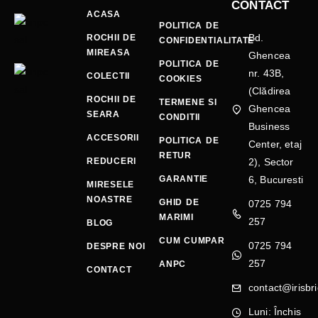
CONTACT
ACASA
POLITICA DE
Bd.
ROCHII DE
CONFIDENTIALITATE
MIREASA
Ghencea
POLITICA DE
nr. 43B,
COLECTII
COOKIES
(Clădirea
ROCHII DE
TERMENE SI
Ghencea
SEARA
CONDITII
Business
ACCESORII
POLITICA DE
Center, etaj
RETUR
REDUCERI
2), Sector
GARANTIE
6, Bucuresti
MIRESELE
NOASTRE
GHID DE
0725 794
MARIMI
257
BLOG
CUM CUMPAR
0725 794
DESPRE NOI
257
ANPC
CONTACT
contact@irisbri
Luni: Închis