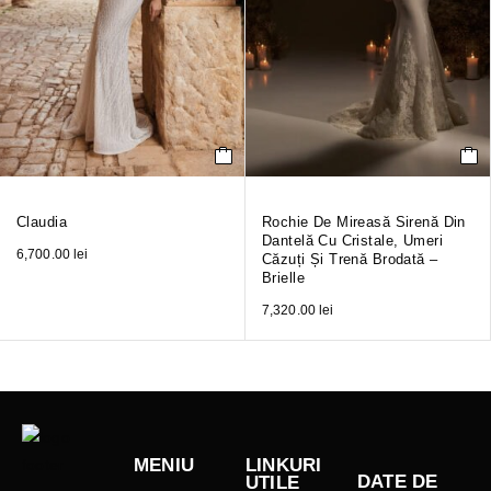
Claudia
Rochie De Mireasă Sirenă Din
Dantelă Cu Cristale, Umeri
6,700.00
lei
Căzuți Și Trenă Brodată –
Brielle
7,320.00
lei
MENIU
LINKURI
DATE DE
UTILE