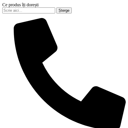
Ce produs îți dorești
Șterge