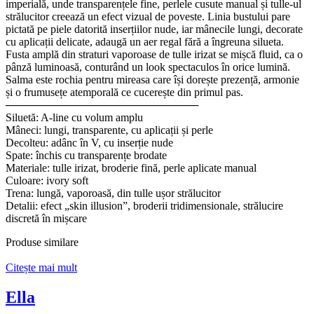
imperială, unde transparențele fine, perlele cusute manual și tulle-ul
strălucitor creează un efect vizual de poveste. Linia bustului pare
pictată pe piele datorită inserțiilor nude, iar mânecile lungi, decorate
cu aplicații delicate, adaugă un aer regal fără a îngreuna silueta.
Fusta amplă din straturi vaporoase de tulle irizat se mișcă fluid, ca o
pânză luminoasă, conturând un look spectaculos în orice lumină.
Salma este rochia pentru mireasa care își dorește prezență, armonie
și o frumusețe atemporală ce cucerește din primul pas.
─────────────────────────
Siluetă: A-line cu volum amplu
Mâneci: lungi, transparente, cu aplicații și perle
Decolteu: adânc în V, cu inserție nude
Spate: închis cu transparențe brodate
Materiale: tulle irizat, broderie fină, perle aplicate manual
Culoare: ivory soft
Trena: lungă, vaporoasă, din tulle ușor strălucitor
Detalii: efect „skin illusion”, broderii tridimensionale, strălucire
discretă în mișcare
Produse similare
Citește mai mult
Ella