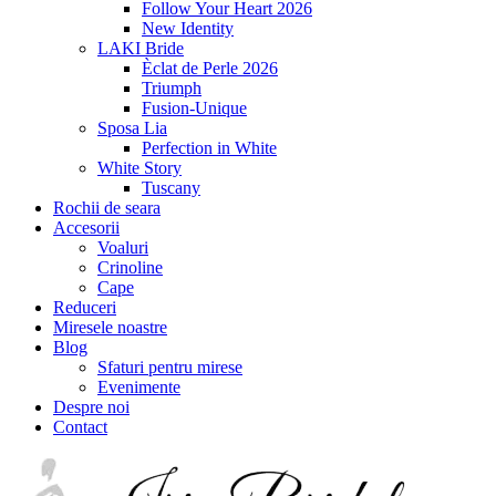
Follow Your Heart 2026
New Identity
LAKI Bride
Èclat de Perle 2026
Triumph
Fusion-Unique
Sposa Lia
Perfection in White
White Story
Tuscany
Rochii de seara
Accesorii
Voaluri
Crinoline
Cape
Reduceri
Miresele noastre
Blog
Sfaturi pentru mirese
Evenimente
Despre noi
Contact