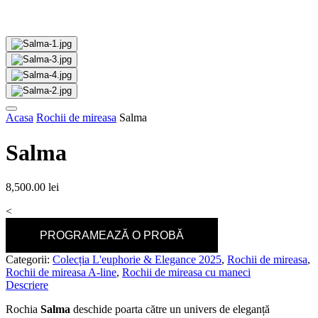
Acasa
Rochii de mireasa
Salma
Salma
8,500.00
lei
<
PROGRAMEAZĂ O PROBĂ
Categorii:
Colecția L'euphorie & Elegance 2025
,
Rochii de mireasa
,
Rochii de mireasa A-line
,
Rochii de mireasa cu maneci
Descriere
Rochia
Salma
deschide poarta către un univers de eleganță