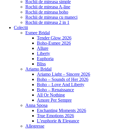
Rochii de mireasa simple
Rochii de mireasa A-line
Rochii de mireasa boho
Rochii de mireasa cu maneci
Rochii de mireasa 2 in 1
Colectii
Esmee Bridal
Tender Glow 2026
Boho-Esmee 2026
Allure
Liberty
Euphoria
Bliss
Ariamo Bridal
Ariamo Light – Sincere 2026
Boho – Sounds of Her 2026
Boho – Love And Liberty
Boho – Renaissance
All Or Nothing
Amore Per Sempre
Anna Sposa
Enchanting Moments 2026
True Emotions 2026
L’euphorie & Elegance
Allegresse