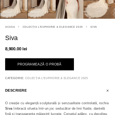
ACASA
COLECȚIA L'EUPHORIE & ELEGANCE 2025
SIVA
Siva
8,900.00
lei
<
PROGRAMEAZĂ O PROBĂ
CATEGORIE:
COLECȚIA L'EUPHORIE & ELEGANCE 2025
DESCRIERE
O creație cu eleganță sculpturală și senzualitate controlată, rochia
Siva
îmbracă silueta într-un joc seducător de linii fluide, dantelă
fină și transparențe măiestrit lucrate. Corsetul adânc, cu decolteu