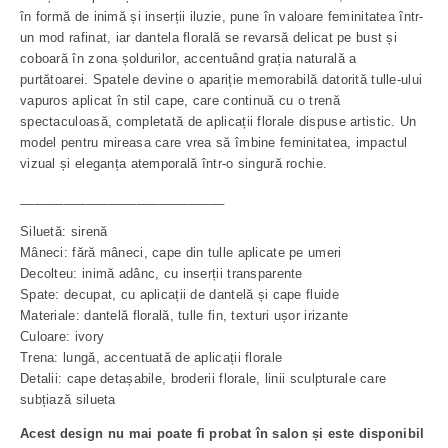
în formă de inimă și inserții iluzie, pune în valoare feminitatea într-
un mod rafinat, iar dantela florală se revarsă delicat pe bust și
coboară în zona șoldurilor, accentuând grația naturală a
purtătoarei. Spatele devine o apariție memorabilă datorită tulle-ului
vapuros aplicat în stil cape, care continuă cu o trenă
spectaculoasă, completată de aplicații florale dispuse artistic. Un
model pentru mireasa care vrea să îmbine feminitatea, impactul
vizual și eleganța atemporală într-o singură rochie.
____________________________
Siluetă: sirenă
Mâneci: fără mâneci, cape din tulle aplicate pe umeri
Decolteu: inimă adânc, cu inserții transparente
Spate: decupat, cu aplicații de dantelă și cape fluide
Materiale: dantelă florală, tulle fin, texturi ușor irizante
Culoare: ivory
Trena: lungă, accentuată de aplicații florale
Detalii: cape detașabile, broderii florale, linii sculpturale care
subțiază silueta
Acest design nu mai poate fi probat în salon și este disponibil