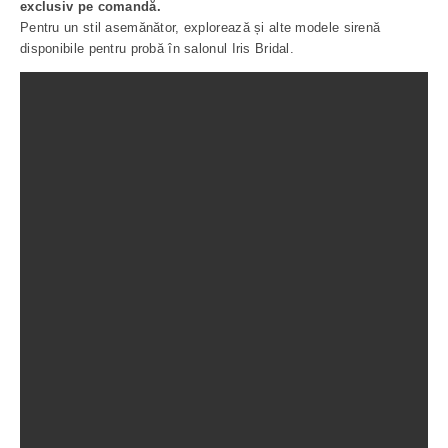
exclusiv pe comandă.
Pentru un stil asemănător, explorează și alte modele sirenă
disponibile pentru probă în salonul Iris Bridal.