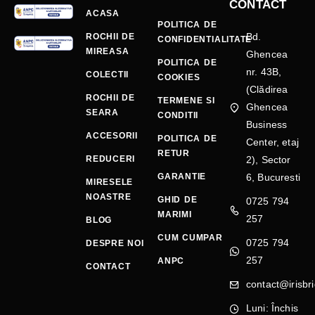
CONTACT
ACASA
POLITICA DE
Bd.
ROCHII DE
CONFIDENTIALITATE
MIREASA
Ghencea
POLITICA DE
nr. 43B,
COLECTII
COOKIES
(Clădirea
ROCHII DE
TERMENE SI
Ghencea
SEARA
CONDITII
Business
ACCESORII
POLITICA DE
Center, etaj
RETUR
REDUCERI
2), Sector
GARANTIE
6, Bucuresti
MIRESELE
NOASTRE
GHID DE
0725 794
MARIMI
257
BLOG
CUM CUMPAR
0725 794
DESPRE NOI
257
ANPC
CONTACT
contact@irisbri
Luni: Închis