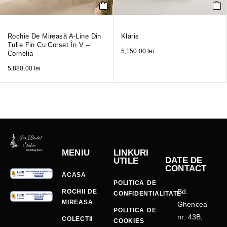
Rochie De Mireasă A-Line Din
Klaris
Tulle Fin Cu Corset În V –
5,150.00
lei
Cornelia
5,880.00
lei
MENIU
LINKURI
DATE DE
UTILE
CONTACT
ACASA
POLITICA DE
Bd.
ROCHII DE
CONFIDENTIALITATE
MIREASA
Ghencea
POLITICA DE
nr. 43B,
COLECTII
COOKIES