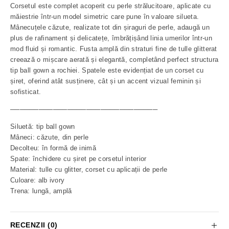
Corsetul este complet acoperit cu perle strălucitoare, aplicate cu
măiestrie într-un model simetric care pune în valoare silueta.
Mânecuțele căzute, realizate tot din șiraguri de perle, adaugă un
plus de rafinament și delicatețe, îmbrățișând linia umerilor într-un
mod fluid și romantic. Fusta amplă din straturi fine de tulle glitterat
creează o mișcare aerată și elegantă, completând perfect structura
tip ball gown a rochiei. Spatele este evidențiat de un corset cu
șiret, oferind atât susținere, cât și un accent vizual feminin și
sofisticat.
───────────────────────────────
Siluetă: tip ball gown
Mâneci: căzute, din perle
Decolteu: în formă de inimă
Spate: închidere cu șiret pe corsetul interior
Material: tulle cu glitter, corset cu aplicații de perle
Culoare: alb ivory
Trena: lungă, amplă
RECENZII (0)