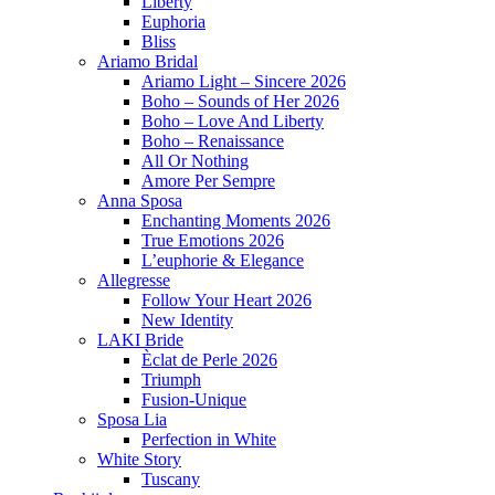
Liberty
Euphoria
Bliss
Ariamo Bridal
Ariamo Light – Sincere 2026
Boho – Sounds of Her 2026
Boho – Love And Liberty
Boho – Renaissance
All Or Nothing
Amore Per Sempre
Anna Sposa
Enchanting Moments 2026
True Emotions 2026
L’euphorie & Elegance
Allegresse
Follow Your Heart 2026
New Identity
LAKI Bride
Èclat de Perle 2026
Triumph
Fusion-Unique
Sposa Lia
Perfection in White
White Story
Tuscany