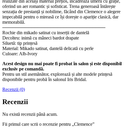
realizate din același material prețios, încadrează umerii cu grație,
oferind un aer romantic și sofisticat. Trena generoasă întărește
senzația de prestanță și nobilime, făcând din Clemence o alegere
impecabilă pentru o mireasă ce își dorește o apariție clasică, dar
memorabilă.
────────────────────────────────
Rochie din mikado satinat cu inserții de dantelă
Decolteu: inimă cu mâneci bardot drapate
Siluetă: tip prințesă
Material: Mikado satinat, dantelă delicată cu perle
Culoare: Alb-Ivory
Acest design nu mai poate fi probat în salon și este disponibil
exclusiv pe comandă.
Pentru un stil asemănător, explorează și alte modele prințesă
disponibile pentru probă în salonul Iris Bridal.
Recenzii (0)
Recenzii
Nu există recenzii până acum.
Fii primul care scrii o recenzie pentru „Clemence”