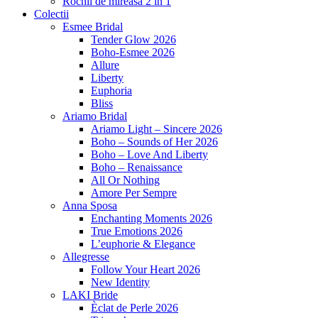
Rochii de mireasa 2 in 1
Colectii
Esmee Bridal
Tender Glow 2026
Boho-Esmee 2026
Allure
Liberty
Euphoria
Bliss
Ariamo Bridal
Ariamo Light – Sincere 2026
Boho – Sounds of Her 2026
Boho – Love And Liberty
Boho – Renaissance
All Or Nothing
Amore Per Sempre
Anna Sposa
Enchanting Moments 2026
True Emotions 2026
L’euphorie & Elegance
Allegresse
Follow Your Heart 2026
New Identity
LAKI Bride
Èclat de Perle 2026