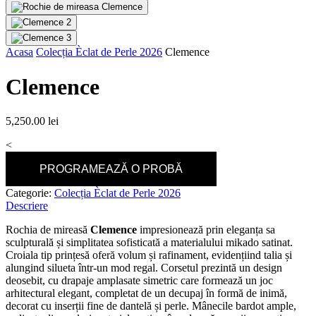
Acasa
Colecția Èclat de Perle 2026
Clemence
Clemence
5,250.00
lei
<
PROGRAMEAZĂ O PROBĂ
Categorie:
Colecția Èclat de Perle 2026
Descriere
Rochia de mireasă
Clemence
impresionează prin eleganța sa
sculpturală și simplitatea sofisticată a materialului mikado satinat.
Croiala tip prințesă oferă volum și rafinament, evidențiind talia și
alungind silueta într-un mod regal. Corsetul prezintă un design
deosebit, cu drapaje amplasate simetric care formează un joc
arhitectural elegant, completat de un decupaj în formă de inimă,
decorat cu inserții fine de dantelă și perle. Mânecile bardot ample,