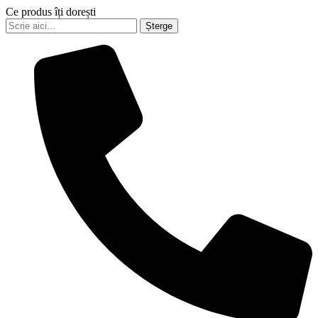
Ce produs îți dorești
Șterge