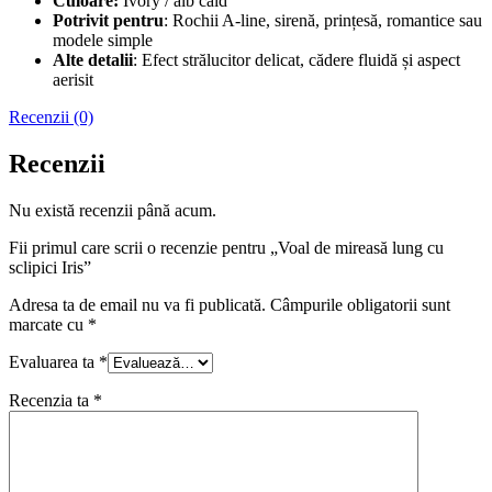
Culoare:
Ivory / alb cald
Potrivit pentru
: Rochii A-line, sirenă, prințesă, romantice sau
modele simple
Alte detalii
: Efect strălucitor delicat, cădere fluidă și aspect
aerisit
Recenzii (0)
Recenzii
Nu există recenzii până acum.
Fii primul care scrii o recenzie pentru „Voal de mireasă lung cu
sclipici Iris”
Adresa ta de email nu va fi publicată.
Câmpurile obligatorii sunt
marcate cu
*
Evaluarea ta
*
Recenzia ta
*