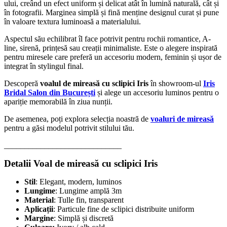
ului, creând un efect uniform și delicat atât în lumină naturală, cât și
în fotografii. Marginea simplă și fină menține designul curat și pune
în valoare textura luminoasă a materialului.
Aspectul său echilibrat îl face potrivit pentru rochii romantice, A-
line, sirenă, prințesă sau creații minimaliste. Este o alegere inspirată
pentru miresele care preferă un accesoriu modern, feminin și ușor de
integrat în stylingul final.
Descoperă
voalul de mireasă cu sclipici Iris
în showroom-ul
Iris
Bridal Salon din București
și alege un accesoriu luminos pentru o
apariție memorabilă în ziua nunții.
De asemenea, poți explora selecția noastră de
voaluri de mireasă
pentru a găsi modelul potrivit stilului tău.
_____________________________
Detalii Voal de mireasă cu sclipici Iris
Stil
: Elegant, modern, luminos
Lungime
: Lungime amplă 3m
Material
: Tulle fin, transparent
Aplicații
: Particule fine de sclipici distribuite uniform
Margine
: Simplă și discretă