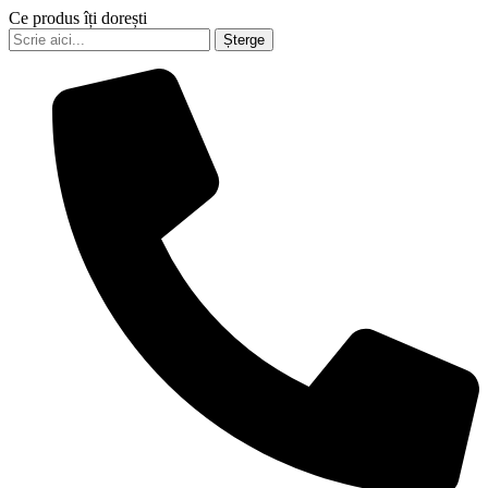
Ce produs îți dorești
Șterge