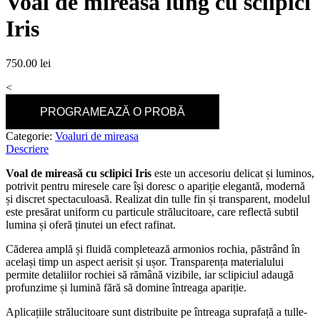
Voal de mireasă lung cu sclipici
Iris
750.00
lei
<
PROGRAMEAZĂ O PROBĂ
Categorie:
Voaluri de mireasa
Descriere
Voal de mireasă cu sclipici Iris
este un accesoriu delicat și luminos,
potrivit pentru miresele care își doresc o apariție elegantă, modernă
și discret spectaculoasă. Realizat din tulle fin și transparent, modelul
este presărat uniform cu particule strălucitoare, care reflectă subtil
lumina și oferă ținutei un efect rafinat.
Căderea amplă și fluidă completează armonios rochia, păstrând în
același timp un aspect aerisit și ușor. Transparența materialului
permite detaliilor rochiei să rămână vizibile, iar sclipiciul adaugă
profunzime și lumină fără să domine întreaga apariție.
Aplicațiile strălucitoare sunt distribuite pe întreaga suprafață a tulle-