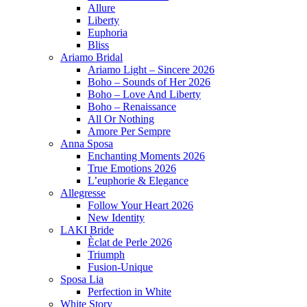
Allure
Liberty
Euphoria
Bliss
Ariamo Bridal
Ariamo Light – Sincere 2026
Boho – Sounds of Her 2026
Boho – Love And Liberty
Boho – Renaissance
All Or Nothing
Amore Per Sempre
Anna Sposa
Enchanting Moments 2026
True Emotions 2026
L’euphorie & Elegance
Allegresse
Follow Your Heart 2026
New Identity
LAKI Bride
Èclat de Perle 2026
Triumph
Fusion-Unique
Sposa Lia
Perfection in White
White Story