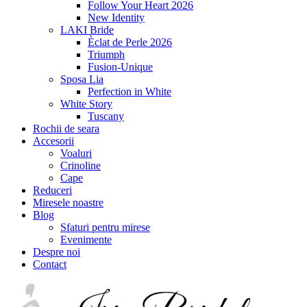
Follow Your Heart 2026
New Identity
LAKI Bride
Èclat de Perle 2026
Triumph
Fusion-Unique
Sposa Lia
Perfection in White
White Story
Tuscany
Rochii de seara
Accesorii
Voaluri
Crinoline
Cape
Reduceri
Miresele noastre
Blog
Sfaturi pentru mirese
Evenimente
Despre noi
Contact