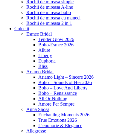
Rochii de mireasa simple
Rochii de mireasa A-line
Rochii de mireasa boho
Rochii de mireasa cu maneci
Rochii de mireasa 2 in 1
Colectii
Esmee Bridal
Tender Glow 2026
Boho-Esmee 2026
Allure
Liberty
Euphoria
Bliss
Ariamo Bridal
Ariamo Light – Sincere 2026
Boho – Sounds of Her 2026
Boho – Love And Liberty
Boho – Renaissance
All Or Nothing
Amore Per Sempre
Anna Sposa
Enchanting Moments 2026
True Emotions 2026
L’euphorie & Elegance
Allegresse