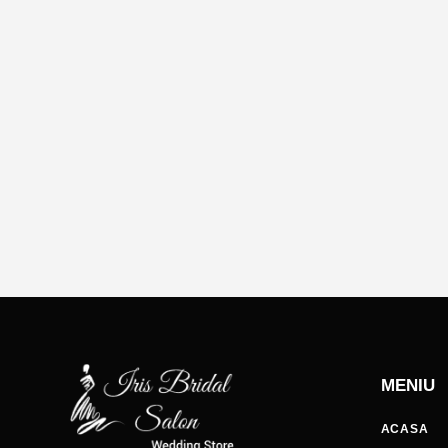
MENIU
ACASA