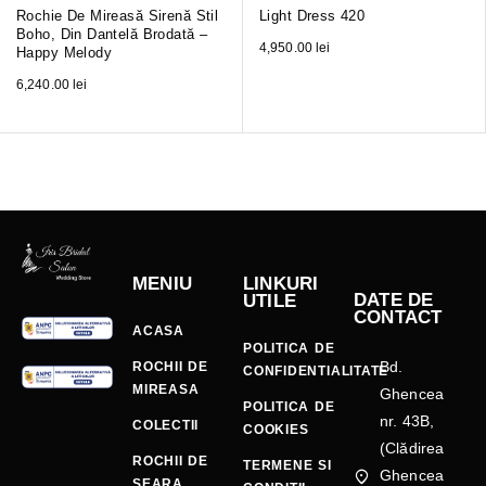
Rochie De Mireasă Sirenă Stil
Light Dress 420
Boho, Din Dantelă Brodată –
4,950.00
lei
Happy Melody
6,240.00
lei
MENIU
LINKURI
DATE DE
UTILE
CONTACT
ACASA
POLITICA DE
Bd.
ROCHII DE
CONFIDENTIALITATE
MIREASA
Ghencea
POLITICA DE
nr. 43B,
COLECTII
COOKIES
(Clădirea
ROCHII DE
TERMENE SI
Ghencea
SEARA