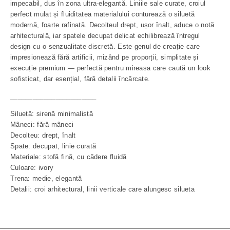
impecabil, dus în zona ultra-elegantă. Liniile sale curate, croiul
perfect mulat și fluiditatea materialului conturează o siluetă
modernă, foarte rafinată. Decolteul drept, ușor înalt, aduce o notă
arhitecturală, iar spatele decupat delicat echilibrează întregul
design cu o senzualitate discretă. Este genul de creație care
impresionează fără artificii, mizând pe proporții, simplitate și
execuție premium — perfectă pentru mireasa care caută un look
sofisticat, dar esențial, fără detalii încărcate.
_______________________
Siluetă: sirenă minimalistă
Mâneci: fără mâneci
Decolteu: drept, înalt
Spate: decupat, linie curată
Materiale: stofă fină, cu cădere fluidă
Culoare: ivory
Trena: medie, elegantă
Detalii: croi arhitectural, linii verticale care alungesc silueta