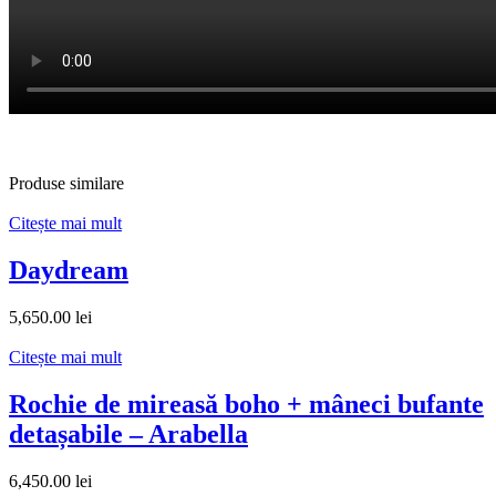
Produse similare
Citește mai mult
Daydream
5,650.00
lei
Citește mai mult
Rochie de mireasă boho + mâneci bufante
detașabile – Arabella
6,450.00
lei