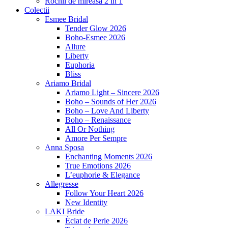
Rochii de mireasa 2 in 1
Colectii
Esmee Bridal
Tender Glow 2026
Boho-Esmee 2026
Allure
Liberty
Euphoria
Bliss
Ariamo Bridal
Ariamo Light – Sincere 2026
Boho – Sounds of Her 2026
Boho – Love And Liberty
Boho – Renaissance
All Or Nothing
Amore Per Sempre
Anna Sposa
Enchanting Moments 2026
True Emotions 2026
L’euphorie & Elegance
Allegresse
Follow Your Heart 2026
New Identity
LAKI Bride
Èclat de Perle 2026