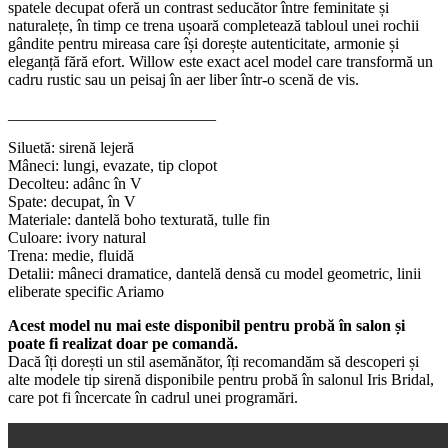
spatele decupat oferă un contrast seducător între feminitate și
naturalețe, în timp ce trena ușoară completează tabloul unei rochii
gândite pentru mireasa care își dorește autenticitate, armonie și
eleganță fără efort. Willow este exact acel model care transformă un
cadru rustic sau un peisaj în aer liber într-o scenă de vis.
__________________________
Siluetă: sirenă lejeră
Mâneci: lungi, evazate, tip clopot
Decolteu: adânc în V
Spate: decupat, în V
Materiale: dantelă boho texturată, tulle fin
Culoare: ivory natural
Trena: medie, fluidă
Detalii: mâneci dramatice, dantelă densă cu model geometric, linii
eliberate specific Ariamo
Acest model nu mai este disponibil pentru probă în salon și
poate fi realizat doar pe comandă.
Dacă îți dorești un stil asemănător, îți recomandăm să descoperi și
alte modele tip sirenă disponibile pentru probă în salonul Iris Bridal,
care pot fi încercate în cadrul unei programări.