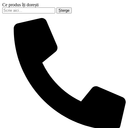
Ce produs îți dorești
Șterge