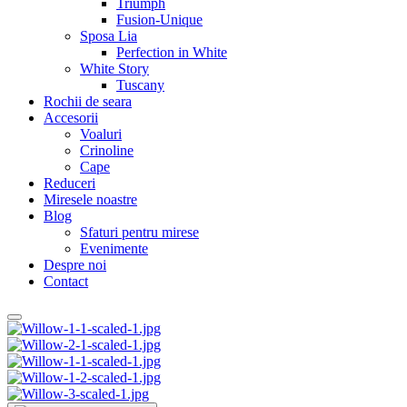
Triumph
Fusion-Unique
Sposa Lia
Perfection in White
White Story
Tuscany
Rochii de seara
Accesorii
Voaluri
Crinoline
Cape
Reduceri
Miresele noastre
Blog
Sfaturi pentru mirese
Evenimente
Despre noi
Contact