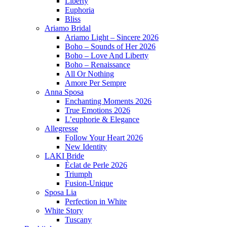
Liberty
Euphoria
Bliss
Ariamo Bridal
Ariamo Light – Sincere 2026
Boho – Sounds of Her 2026
Boho – Love And Liberty
Boho – Renaissance
All Or Nothing
Amore Per Sempre
Anna Sposa
Enchanting Moments 2026
True Emotions 2026
L’euphorie & Elegance
Allegresse
Follow Your Heart 2026
New Identity
LAKI Bride
Èclat de Perle 2026
Triumph
Fusion-Unique
Sposa Lia
Perfection in White
White Story
Tuscany