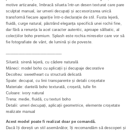
motive artizanale, îmbracă silueta într-un desen texturat care pare
sculptat manual, iar umerii decupați și accesorizarea unică
transformă fiecare apariție într-o declarație de stil. Fusta lejeră,
fluidă, curge natural, păstrând eleganța specifică unei rochii fine,
dar fără a renunța la acel caracter autentic, aproape sălbatic, al
colecțiilor boho premium. Splash este rochia mireselor care vor să
fie fotografiate de vânt, de lumină și de poveste.
__________________________
Siluetă: sirenă lejeră, cu cădere naturală
Mâneci: model boho cu aplicații și decupaje decorative
Decolteu: sweetheart cu structură delicată
Spate: decupat, cu linii transparente și detalii croșetate
Materiale: dantelă boho texturată, croșetă, tulle fin
Culoare: ivory natural
Trena: medie, fluidă, cu texturi boho
Detalii: umeri decupați, aplicații geometrice, elemente croșetate
realizate manual
Acest model poate fi realizat doar pe comandă.
Dacă îți dorești un stil asemănător, îți recomandăm să descoperi și