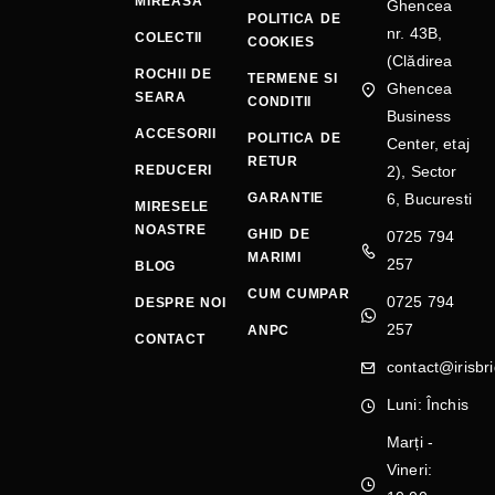
MIREASA
Ghencea
POLITICA DE
nr. 43B,
COLECTII
COOKIES
(Clădirea
ROCHII DE
TERMENE SI
Ghencea
SEARA
CONDITII
Business
ACCESORII
POLITICA DE
Center, etaj
RETUR
REDUCERI
2), Sector
GARANTIE
6, Bucuresti
MIRESELE
NOASTRE
GHID DE
0725 794
MARIMI
257
BLOG
CUM CUMPAR
0725 794
DESPRE NOI
257
ANPC
CONTACT
contact@irisbri
Luni: Închis
Marți -
Vineri: