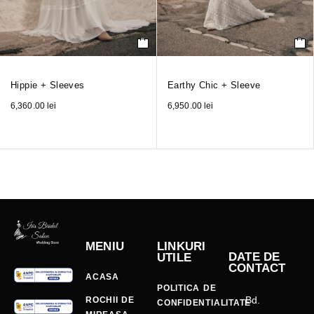
Hippie + Sleeves
Earthy Chic + Sleeve
6,360.00
lei
6,950.00
lei
MENIU
LINKURI
DATE DE
UTILE
CONTACT
ACASA
POLITICA DE
Bd.
ROCHII DE
CONFIDENTIALITATE