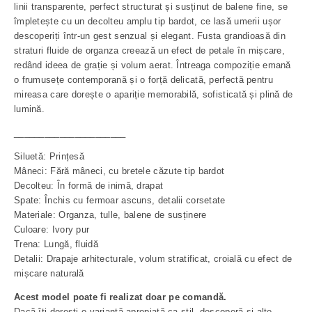
linii transparente, perfect structurat și susținut de balene fine, se
împletește cu un decolteu amplu tip bardot, ce lasă umerii ușor
descoperiți într-un gest senzual și elegant. Fusta grandioasă din
straturi fluide de organza creează un efect de petale în mișcare,
redând ideea de grație și volum aerat. Întreaga compoziție emană
o frumusețe contemporană și o forță delicată, perfectă pentru
mireasa care dorește o apariție memorabilă, sofisticată și plină de
lumină.
______________________
Siluetă: Prințesă
Mâneci: Fără mâneci, cu bretele căzute tip bardot
Decolteu: În formă de inimă, drapat
Spate: Închis cu fermoar ascuns, detalii corsetate
Materiale: Organza, tulle, balene de susținere
Culoare: Ivory pur
Trena: Lungă, fluidă
Detalii: Drapaje arhitecturale, volum stratificat, croială cu efect de
mișcare naturală
Acest model poate fi realizat doar pe comandă.
Dacă îți dorești o variantă apropiată ca stil, descoperă și alte