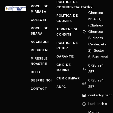
POLITICA DE
Bd.
ROCHII DE
CONFIDENTIALITATE
MIREASA
Ghencea
POLITICA DE
nr. 43B,
COLECTII
COOKIES
(Clădirea
ROCHII DE
TERMENE SI
Ghencea
SEARA
CONDITII
Business
ACCESORII
POLITICA DE
Center, etaj
RETUR
REDUCERI
2), Sector
GARANTIE
6, Bucuresti
MIRESELE
NOASTRE
GHID DE
0725 794
MARIMI
257
BLOG
CUM CUMPAR
0725 794
DESPRE NOI
257
ANPC
CONTACT
contact@irisbri
Luni: Închis
Marți -