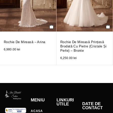
Rochie De Mireasă – Arina
Rochie De Mireasă Prințesă
Brodată Cu Pietre (cristale Și
6,980.00
lei
Perle) – Bronte
6,250.00
lei
MENIU
LINKURI
DATE DE
UTILE
CONTACT
ACASA