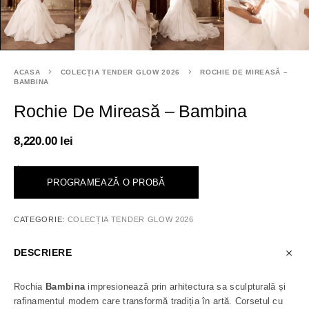
ACASA
COLECȚIA TENDER GLOW 2026
ROCHIE DE MIREASĂ –
BAMBINA
Rochie De Mireasă – Bambina
8,220.00
lei
<
PROGRAMEAZĂ O PROBĂ
CATEGORIE:
COLECȚIA TENDER GLOW 2026
DESCRIERE
Rochia
Bambina
impresionează prin arhitectura sa sculpturală și
rafinamentul modern care transformă tradiția în artă. Corsetul cu