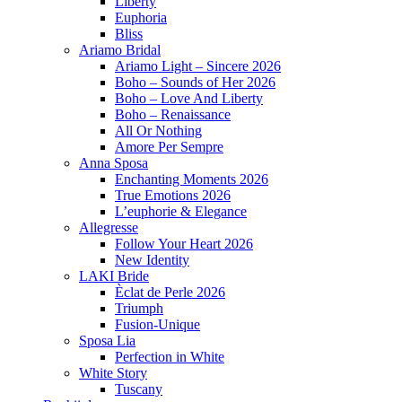
Liberty
Euphoria
Bliss
Ariamo Bridal
Ariamo Light – Sincere 2026
Boho – Sounds of Her 2026
Boho – Love And Liberty
Boho – Renaissance
All Or Nothing
Amore Per Sempre
Anna Sposa
Enchanting Moments 2026
True Emotions 2026
L’euphorie & Elegance
Allegresse
Follow Your Heart 2026
New Identity
LAKI Bride
Èclat de Perle 2026
Triumph
Fusion-Unique
Sposa Lia
Perfection in White
White Story
Tuscany