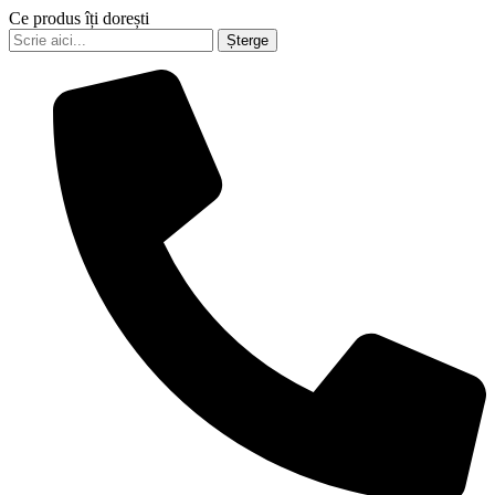
Ce produs îți dorești
Șterge