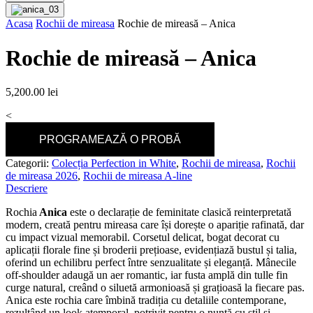
Acasa
Rochii de mireasa
Rochie de mireasă – Anica
Rochie de mireasă – Anica
5,200.00
lei
<
PROGRAMEAZĂ O PROBĂ
Categorii:
Colecția Perfection in White
,
Rochii de mireasa
,
Rochii
de mireasa 2026
,
Rochii de mireasa A-line
Descriere
Rochia
Anica
este o declarație de feminitate clasică reinterpretată
modern, creată pentru mireasa care își dorește o apariție rafinată, dar
cu impact vizual memorabil. Corsetul delicat, bogat decorat cu
aplicații florale fine și broderii prețioase, evidențiază bustul și talia,
oferind un echilibru perfect între senzualitate și eleganță. Mânecile
off-shoulder adaugă un aer romantic, iar fusta amplă din tulle fin
curge natural, creând o siluetă armonioasă și grațioasă la fiecare pas.
Anica este rochia care îmbină tradiția cu detaliile contemporane,
rezultând un look atemporal, potrivit pentru o nuntă cu stil și