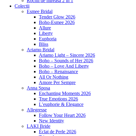
Rochii de mireasa 2 in 1
Colectii
Esmee Bridal
Tender Glow 2026
Boho-Esmee 2026
Allure
Liberty
Euphoria
Bliss
Ariamo Bridal
Ariamo Light – Sincere 2026
Boho – Sounds of Her 2026
Boho – Love And Liberty
Boho – Renaissance
All Or Nothing
Amore Per Sempre
Anna Sposa
Enchanting Moments 2026
True Emotions 2026
L’euphorie & Elegance
Allegresse
Follow Your Heart 2026
New Identity
LAKI Bride
Èclat de Perle 2026