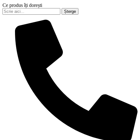
Ce produs îți dorești
Șterge