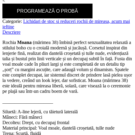
<
PROGRAMEAZĂ O PROBĂ
Categorie:
Lichidari de stoc si reduceri rochii de mireasa, acum mai
ieftine
Descriere
Rochia
Moana
(mărimea 38) îmbină perfect senzualitatea relaxată a
stilului boho cu o croială modernă și jucăușă. Corsetul inspirat din
lenjerie fină, realizat din dantelă croșetată și tulle nude, evidențiază
talia și bustul prin linii verticale și un decupaj subtil în față. Fusta din
voal moale cade în pliuri largi și este completată de un detaliu tip
„șorț” cu margini ascuțite, care adaugă volum și dinamism. Spatele
este complet decupat, iar sistemul discret de prindere lasă pielea ușor
la vedere, creând un look lejer, dar sofisticat. Moana (mărimea 38)
este ideală pentru mireasa liberă, solară, care visează la o ceremonie
pe plajă sau într-un cadru boem de vară.
_____________________
Siluetă: A-line lejeră, cu tăietură laterală
Mâneci: Fără mâneci
Decolteu: Drept, cu decupaj frontal
Material principal: Voal moale, dantelă croșetată, tulle nude
Trena: Scurtă, fluidă