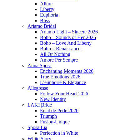
Allure
Liberty
Euphoria
Bliss
Ariamo Bridal
Ariamo Light – Sincere 2026
Boho – Sounds of Her 2026
Boho – Love And Liberty
Boho – Renaissance
All Or Nothing
Amore Per Sempre
Anna Sposa
Enchanting Moments 2026
True Emotions 2026
L’euphorie & Elegance
Allegresse
Follow Your Heart 2026
New Identity
LAKI Bride
Èclat de Perle 2026
Triumph
Fusion-Unique
Sposa Lia
Perfection in White
White Story