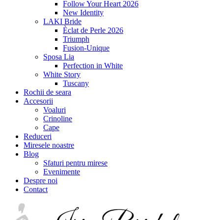
Follow Your Heart 2026
New Identity
LAKI Bride
Èclat de Perle 2026
Triumph
Fusion-Unique
Sposa Lia
Perfection in White
White Story
Tuscany
Rochii de seara
Accesorii
Voaluri
Crinoline
Cape
Reduceri
Miresele noastre
Blog
Sfaturi pentru mirese
Evenimente
Despre noi
Contact