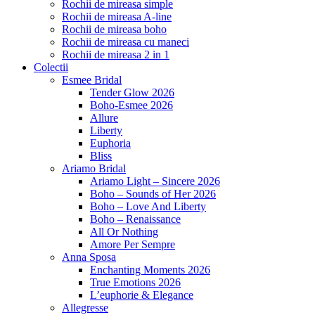
Rochii de mireasa simple
Rochii de mireasa A-line
Rochii de mireasa boho
Rochii de mireasa cu maneci
Rochii de mireasa 2 in 1
Colectii
Esmee Bridal
Tender Glow 2026
Boho-Esmee 2026
Allure
Liberty
Euphoria
Bliss
Ariamo Bridal
Ariamo Light – Sincere 2026
Boho – Sounds of Her 2026
Boho – Love And Liberty
Boho – Renaissance
All Or Nothing
Amore Per Sempre
Anna Sposa
Enchanting Moments 2026
True Emotions 2026
L’euphorie & Elegance
Allegresse