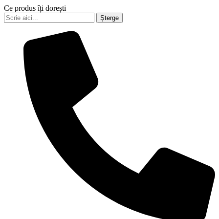
Ce produs îți dorești
Șterge