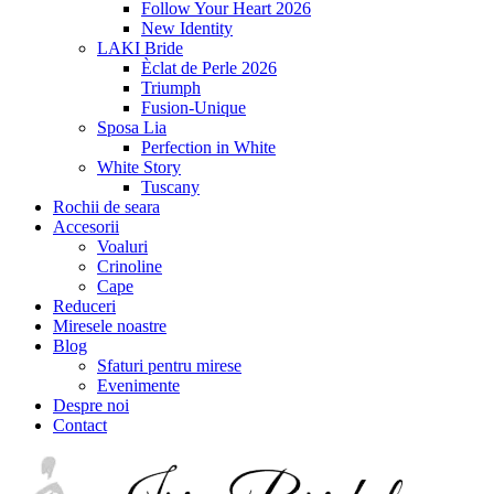
Follow Your Heart 2026
New Identity
LAKI Bride
Èclat de Perle 2026
Triumph
Fusion-Unique
Sposa Lia
Perfection in White
White Story
Tuscany
Rochii de seara
Accesorii
Voaluri
Crinoline
Cape
Reduceri
Miresele noastre
Blog
Sfaturi pentru mirese
Evenimente
Despre noi
Contact