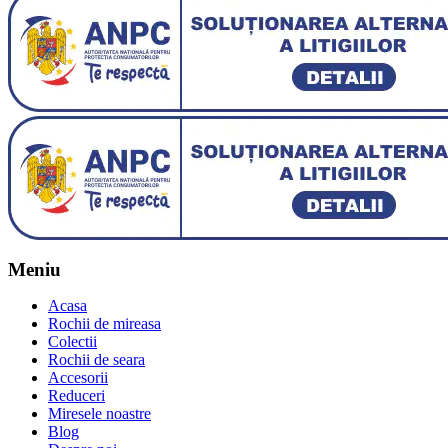
Meniu
Acasa
Rochii de mireasa
Colectii
Rochii de seara
Accesorii
Reduceri
Miresele noastre
Blog