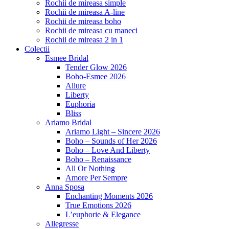
Rochii de mireasa simple
Rochii de mireasa A-line
Rochii de mireasa boho
Rochii de mireasa cu maneci
Rochii de mireasa 2 in 1
Colectii
Esmee Bridal
Tender Glow 2026
Boho-Esmee 2026
Allure
Liberty
Euphoria
Bliss
Ariamo Bridal
Ariamo Light – Sincere 2026
Boho – Sounds of Her 2026
Boho – Love And Liberty
Boho – Renaissance
All Or Nothing
Amore Per Sempre
Anna Sposa
Enchanting Moments 2026
True Emotions 2026
L’euphorie & Elegance
Allegresse