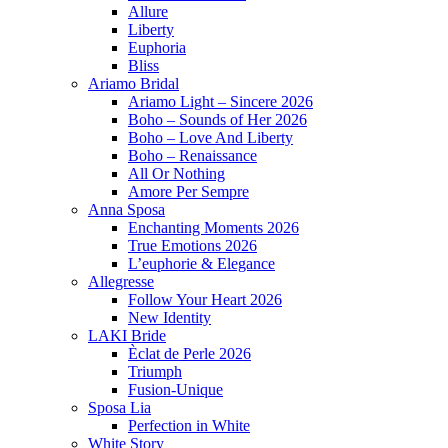
Allure
Liberty
Euphoria
Bliss
Ariamo Bridal
Ariamo Light – Sincere 2026
Boho – Sounds of Her 2026
Boho – Love And Liberty
Boho – Renaissance
All Or Nothing
Amore Per Sempre
Anna Sposa
Enchanting Moments 2026
True Emotions 2026
L’euphorie & Elegance
Allegresse
Follow Your Heart 2026
New Identity
LAKI Bride
Èclat de Perle 2026
Triumph
Fusion-Unique
Sposa Lia
Perfection in White
White Story