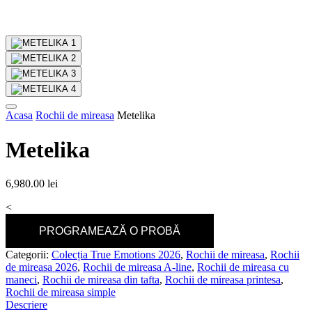
Acasa
Rochii de mireasa
Metelika
Metelika
6,980.00
lei
<
PROGRAMEAZĂ O PROBĂ
Categorii:
Colecția True Emotions 2026
,
Rochii de mireasa
,
Rochii
de mireasa 2026
,
Rochii de mireasa A-line
,
Rochii de mireasa cu
maneci
,
Rochii de mireasa din tafta
,
Rochii de mireasa printesa
,
Rochii de mireasa simple
Descriere