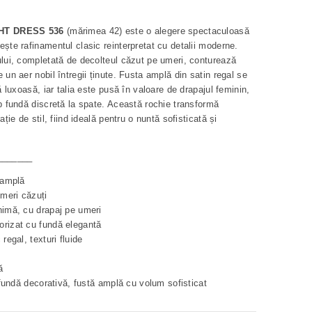
HT DRESS 536
(mărimea 42) este o alegere spectaculoasă
ește rafinamentul clasic reinterpretat cu detalii moderne.
ului, completată de decolteul căzut pe umeri, conturează
 un aer nobil întregii ținute. Fusta amplă din satin regal se
nă luxoasă, iar talia este pusă în valoare de drapajul feminin,
ip fundă discretă la spate. Această rochie transformă
ație de stil, fiind ideală pentru o nuntă sofisticată și
_______
ă amplă
meri căzuți
nimă, cu drapaj pe umeri
orizat cu fundă elegantă
regal, texturi fluide
ă
, fundă decorativă, fustă amplă cu volum sofisticat