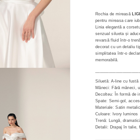
Rochia de mireasă
LIG
pentru mireasa care iub
Linia elegantă a corset
senzual silueta și aduce
revarsă fluid într-o tre
decorat cu un detaliu t
simplitatea într-o declar
memorabilă.
___________________
Siluetă: A-line cu fust
Mâneci: Fără mâneci, u
Decolteu: În formă de i
Spate: Semi-gol, acces
Materiale: Satin metalic 
Culoare: Ivory luminos
Trenă: Lungă, dramatic
Detalii: Drapaj în talie