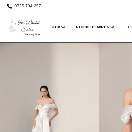
0725 794 257
ACASA
ROCHII DE MIREASA
C