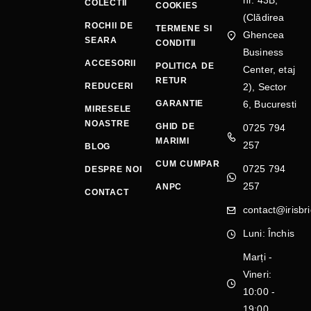
COLECTII
COOKIES
(Clădirea
ROCHII DE
TERMENE SI
Ghencea
SEARA
CONDITII
Business
ACCESORII
POLITICA DE
Center, etaj
RETUR
REDUCERI
2), Sector
GARANTIE
6, Bucuresti
MIRESELE
NOASTRE
GHID DE
0725 794
MARIMI
257
BLOG
CUM CUMPAR
0725 794
DESPRE NOI
257
ANPC
CONTACT
contact@irisbri
Luni: Închis
Marți -
Vineri:
10:00 -
19:00