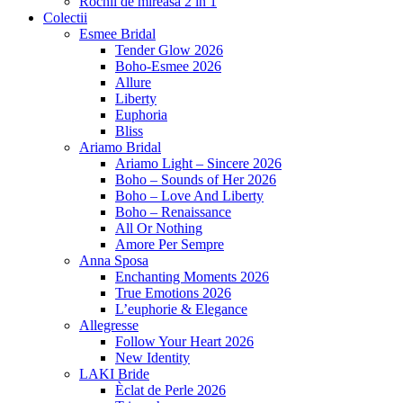
Rochii de mireasa 2 in 1
Colectii
Esmee Bridal
Tender Glow 2026
Boho-Esmee 2026
Allure
Liberty
Euphoria
Bliss
Ariamo Bridal
Ariamo Light – Sincere 2026
Boho – Sounds of Her 2026
Boho – Love And Liberty
Boho – Renaissance
All Or Nothing
Amore Per Sempre
Anna Sposa
Enchanting Moments 2026
True Emotions 2026
L’euphorie & Elegance
Allegresse
Follow Your Heart 2026
New Identity
LAKI Bride
Èclat de Perle 2026