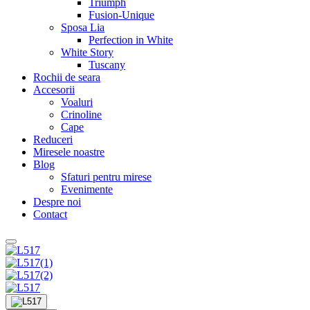
Triumph
Fusion-Unique
Sposa Lia
Perfection in White
White Story
Tuscany
Rochii de seara
Accesorii
Voaluri
Crinoline
Cape
Reduceri
Miresele noastre
Blog
Sfaturi pentru mirese
Evenimente
Despre noi
Contact