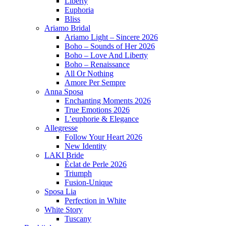
Liberty
Euphoria
Bliss
Ariamo Bridal
Ariamo Light – Sincere 2026
Boho – Sounds of Her 2026
Boho – Love And Liberty
Boho – Renaissance
All Or Nothing
Amore Per Sempre
Anna Sposa
Enchanting Moments 2026
True Emotions 2026
L’euphorie & Elegance
Allegresse
Follow Your Heart 2026
New Identity
LAKI Bride
Èclat de Perle 2026
Triumph
Fusion-Unique
Sposa Lia
Perfection in White
White Story
Tuscany