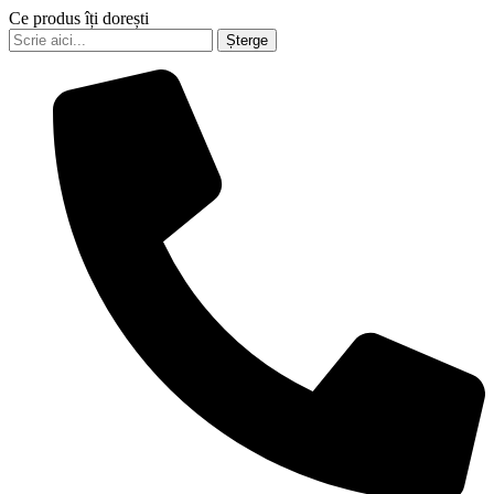
Ce produs îți dorești
Șterge