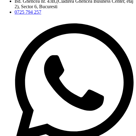
Bd. Ghencea nr. 43B,(Clădirea Ghencea Business Center, etaj
2), Sector 6, Bucuresti
0725 794 257