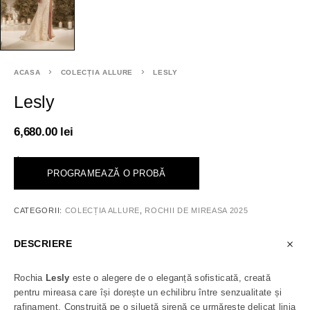
ACASA
COLECȚIA ALLURE
LESLY
Lesly
6,680.00
lei
<
PROGRAMEAZĂ O PROBĂ
CATEGORII:
COLECȚIA ALLURE
,
ROCHII DE MIREASA 2025
DESCRIERE
Rochia
Lesly
este o alegere de o eleganță sofisticată, creată
pentru mireasa care își dorește un echilibru între senzualitate și
rafinament. Construită pe o siluetă sirenă ce urmărește delicat linia