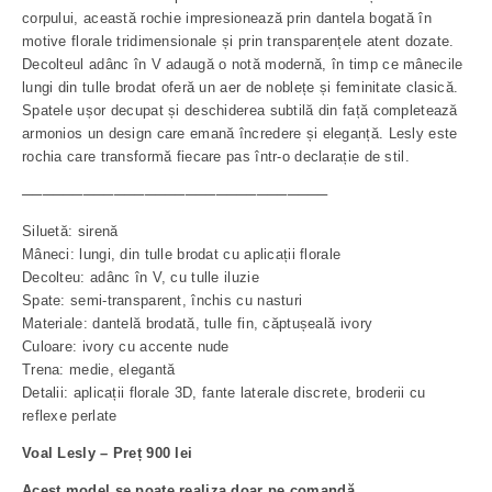
corpului, această rochie impresionează prin dantela bogată în
motive florale tridimensionale și prin transparențele atent dozate.
Decolteul adânc în V adaugă o notă modernă, în timp ce mânecile
lungi din tulle brodat oferă un aer de noblețe și feminitate clasică.
Spatele ușor decupat și deschiderea subtilă din față completează
armonios un design care emană încredere și eleganță. Lesly este
rochia care transformă fiecare pas într-o declarație de stil.
──────────────────────────────
Siluetă: sirenă
Mâneci: lungi, din tulle brodat cu aplicații florale
Decolteu: adânc în V, cu tulle iluzie
Spate: semi-transparent, închis cu nasturi
Materiale: dantelă brodată, tulle fin, căptușeală ivory
Culoare: ivory cu accente nude
Trena: medie, elegantă
Detalii: aplicații florale 3D, fante laterale discrete, broderii cu
reflexe perlate
Voal Lesly – Preț 900 lei
Acest model se poate realiza doar pe comandă.