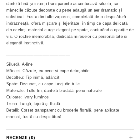
dantelă fină și inserții transparente accentuează silueta, iar
mânecile căzute decorate cu pene adaugă un aer dramatic și
sofisticat. Fusta din tulle vaporos, completată de o despicătură
îndrăzneață, oferă mișcare și lejeritate, în timp ce capa delicată
din același material curge elegant pe spate, conturând o apariție de
vis. O rochie memorabilă, dedicată mireselor cu personalitate și
eleganță instinctivă.
____________________________
Siluetă: A-line
Mâneci: Căzute, cu pene și cape detașabile
Decolteu: Tip inimă, adâncit
Spate: Decupat, cu cape lungi din tulle
Materiale: Tulle fin, dantelă brodată, pene naturale
Culoare: Ivory luminos
Trena: Lungă, lejeră și fluidă
Detalii: Corset transparent cu broderie florală, pene aplicate
manual, fustă cu despicătură
RECENZII (0)