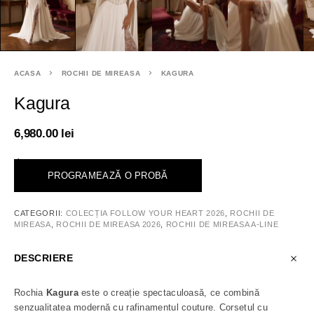
ACASA
ROCHII DE MIREASA
KAGURA
Kagura
6,980.00
lei
<
PROGRAMEAZĂ O PROBĂ
CATEGORII:
COLECȚIA FOLLOW YOUR HEART 2026
,
ROCHII DE
MIREASA
,
ROCHII DE MIREASA 2026
,
ROCHII DE MIREASA A-LINE
DESCRIERE
Rochia
Kagura
este o creație spectaculoasă, ce combină
senzualitatea modernă cu rafinamentul couture. Corsetul cu