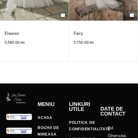
Eleanor
Fairy
5,580.00
lei
5,750.00
lei
MENIU
LINKURI
DATE DE
UTILE
CONTACT
ACASA
POLITICA DE
Bd.
ROCHII DE
CONFIDENTIALITATE
MIREASA
Ghencea