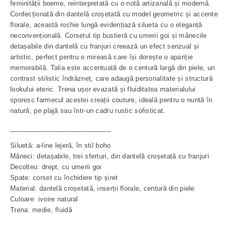
feminității boeme, reinterpretată cu o notă artizanală și modernă.
Confecționată din dantelă croșetată cu model geometric și accente
florale, această rochie lungă evidențiază silueta cu o eleganță
neconvențională. Corsetul tip bustieră cu umerii goi și mânecile
detașabile din dantelă cu franjuri creează un efect senzual și
artistic, perfect pentru o mireasă care își dorește o apariție
memorabilă. Talia este accentuată de o centură largă din piele, un
contrast stilistic îndrăzneț, care adaugă personalitate și structură
lookului eteric. Trena ușor evazată și fluiditatea materialului
sporesc farmecul acestei creații couture, ideală pentru o nuntă în
natură, pe plajă sau într-un cadru rustic sofisticat.
___________________________
Siluetă: a-line lejeră, în stil boho
Mâneci: detașabile, trei sferturi, din dantelă croșetată cu franjuri
Decolteu: drept, cu umerii goi
Spate: corset cu închidere tip șiret
Material: dantelă croșetată, inserții florale, centură din piele
Culoare: ivoire natural
Trena: medie, fluidă