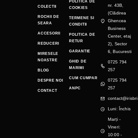
POLITICA DE
nr. 43B,
COLECTII
COOKIES
(Clădirea
ROCHII DE
TERMENE SI
Ghencea
SEARA
CONDITII
Business
ACCESORII
POLITICA DE
Center, etaj
RETUR
REDUCERI
2), Sector
GARANTIE
6, Bucuresti
MIRESELE
NOASTRE
GHID DE
0725 794
MARIMI
257
BLOG
CUM CUMPAR
0725 794
DESPRE NOI
257
ANPC
CONTACT
contact@irisbri
Luni: Închis
Marți -
Vineri:
10:00 -