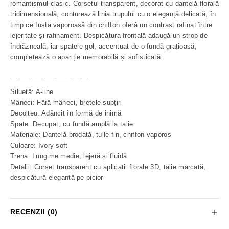
romantismul clasic. Corsetul transparent, decorat cu dantelă florală
tridimensională, conturează linia trupului cu o eleganță delicată, în
timp ce fusta vaporoasă din chiffon oferă un contrast rafinat între
lejeritate și rafinament. Despicătura frontală adaugă un strop de
îndrăzneală, iar spatele gol, accentuat de o fundă grațioasă,
completează o apariție memorabilă și sofisticată.
_____________________
Siluetă: A-line
Mâneci: Fără mâneci, bretele subțiri
Decolteu: Adâncit în formă de inimă
Spate: Decupat, cu fundă amplă la talie
Materiale: Dantelă brodată, tulle fin, chiffon vaporos
Culoare: Ivory soft
Trena: Lungime medie, lejeră și fluidă
Detalii: Corset transparent cu aplicații florale 3D, talie marcată,
despicătură elegantă pe picior
RECENZII (0)