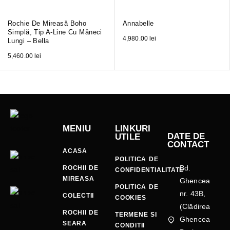
Rochie De Mireasă Boho
Annabelle
Simplă, Tip A-Line Cu Mâneci
4,980.00
lei
Lungi – Bella
5,460.00
lei
MENIU
LINKURI
DATE DE
UTILE
CONTACT
ACASA
POLITICA DE
Bd.
ROCHII DE
CONFIDENTIALITATE
MIREASA
Ghencea
POLITICA DE
nr. 43B,
COLECTII
COOKIES
(Clădirea
ROCHII DE
TERMENE SI
Ghencea
SEARA
CONDITII