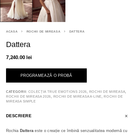
ACASA
ROCHII DE MIREASA
DATTERA
Dattera
7,240.00
lei
<
PROGRAMEAZĂ O PROBĂ
CATEGORII:
COLECȚIA TRUE EMOTIONS 2026
,
ROCHII DE MIREASA
,
ROCHII DE MIREASA 2026
,
ROCHII DE MIREASA A-LINE
,
ROCHII DE
MIREASA SIMPLE
DESCRIERE
Rochia
Dattera
este o creație ce îmbină senzualitatea modernă cu