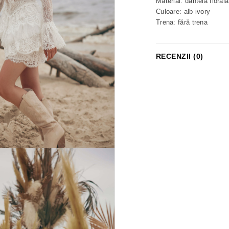
Material: dantelă florală
Culoare: alb ivory
Trena: fără trena
RECENZII (0)