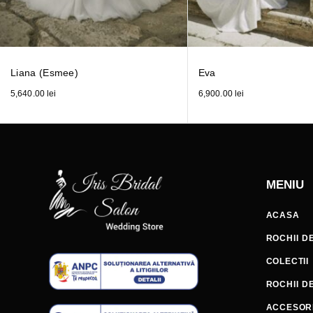
Liana (Esmee)
Eva
5,640.00
lei
6,900.00
lei
MENIU
ACASA
ROCHII D
COLECTII
ROCHII D
ACCESORI