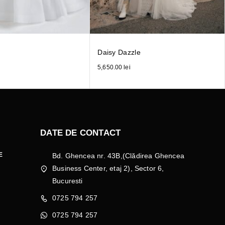
Daisy Dazzle
5,650.00
lei
DATE DE CONTACT
E
Bd. Ghencea nr. 43B,(Clădirea Ghencea
Business Center, etaj 2), Sector 6,
Bucuresti
0725 794 257
0725 794 257