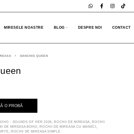
MIRESELE NOASTRE
BLOG
DESPRE NOI
CONTACT
IREASA
DANCING QUEEN
Queen
Ă O PROBĂ
BOHO - SOUNDS OF HER 2026
,
ROCHII DE MIREASA
,
ROCHII
II DE MIREASA BOHO
,
ROCHII DE MIREASA CU MANECI
,
URTE
,
ROCHII DE MIREASA SIMPLE