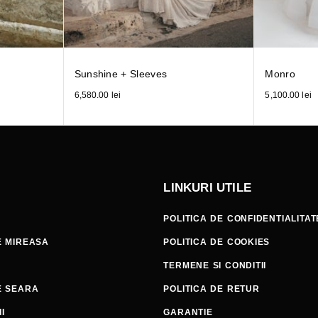
Sunshine + Sleeves
Monro
6,580.00
lei
5,100.00
lei
LINKURI UTILE
POLITICA DE CONFIDENTIALITAT
E MIREASA
POLITICA DE COOKIES
TERMENE SI CONDITII
E SEARA
POLITICA DE RETUR
I
GARANTIE