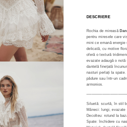
DESCRIERE
Rochia de mireasă
Dan
pentru miresele care vi
mini ce emană energie și
delicată, cu motive flora
oferă o textură tridime
evazate adaugă o notă d
dantelă finețată încunu
nasturi perlați la spate
pădure sau într-un cadru
armonios.
───────────────
Siluetă: scurtă, în stil 
Mâneci: lungi, evazate
Decolteu: rotund la baz
Spate: închidere cu nast