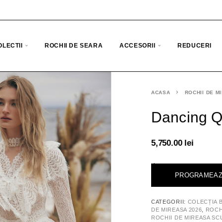
OLECTII
ROCHII DE SEARA
ACCESORII
REDUCERI
ACASA
ROCHII DE M
Dancing 
5,750.00
lei
<
PROGRAMEAZ
CATEGORII:
COLECȚIA 
DE MIREASA 2026
,
ROCH
ROCHII DE MIREASA SC