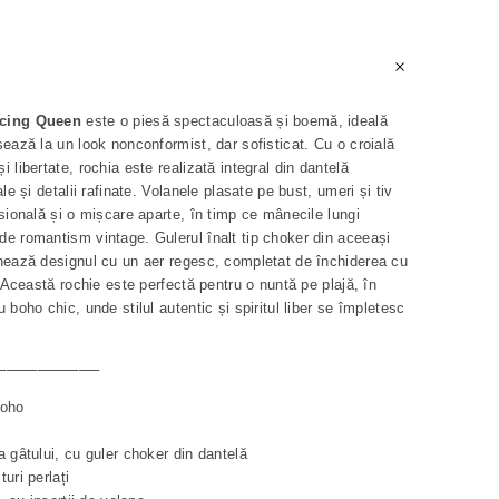
cing Queen
este o piesă spectaculoasă și boemă, ideală
sează la un look nonconformist, dar sofisticat. Cu o croială
 libertate, rochia este realizată integral din dantelă
le și detalii rafinate. Volanele plasate pe bust, umeri și tiv
nsională și o mișcare aparte, în timp ce mânecile lungi
e romantism vintage. Gulerul înalt tip choker din aceeași
nează designul cu un aer regesc, completat de închiderea cu
. Această rochie este perfectă pentru o nuntă pe plajă, în
 boho chic, unde stilul autentic și spiritul liber se împletesc
──────────
boho
a gâtului, cu guler choker din dantelă
uri perlați