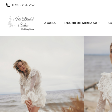
0725 794 257
ACASA
ROCHII DE MIREASA
C