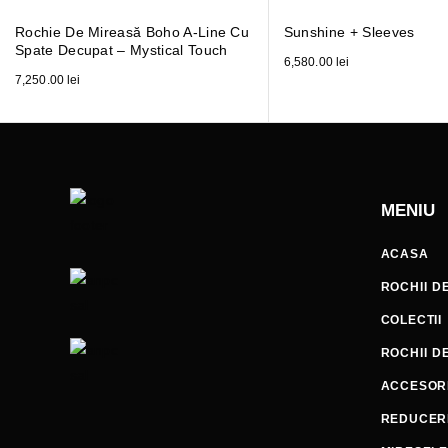
Rochie De Mireasă Boho A-Line Cu
Sunshine + Sleeves
Spate Decupat – Mystical Touch
6,580.00
lei
7,250.00
lei
MENIU
ACASA
ROCHII D
COLECTII
ROCHII D
ACCESORI
REDUCER