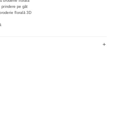
 broderie florală
 prindere pe gât
broderie florală 3D
ă