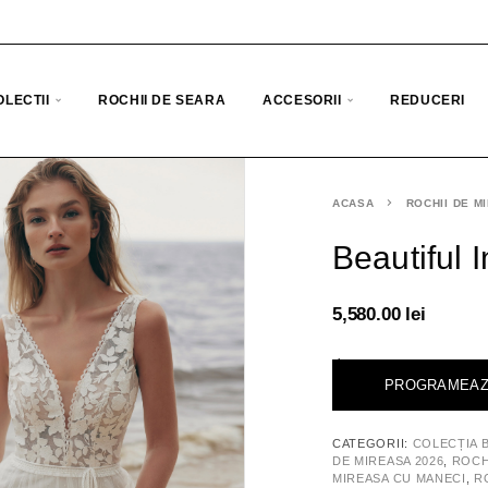
OLECTII
ROCHII DE SEARA
ACCESORII
REDUCERI
ACASA
ROCHII DE M
Beautiful 
5,580.00
lei
<
PROGRAMEAZ
CATEGORII:
COLECȚIA 
DE MIREASA 2026
,
ROCH
MIREASA CU MANECI
,
R