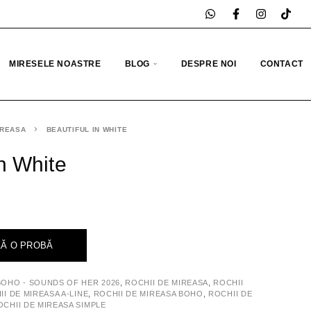
MIRESELE NOASTRE
BLOG
DESPRE NOI
CONTACT
IREASA
BEAUTIFUL IN WHITE
In White
Ă O PROBĂ
BOHO - SOUNDS OF HER 2026
,
ROCHII DE MIREASA
,
ROCHII
II DE MIREASA A-LINE
,
ROCHII DE MIREASA BOHO
,
ROCHII DE
OCHII DE MIREASA SIMPLE