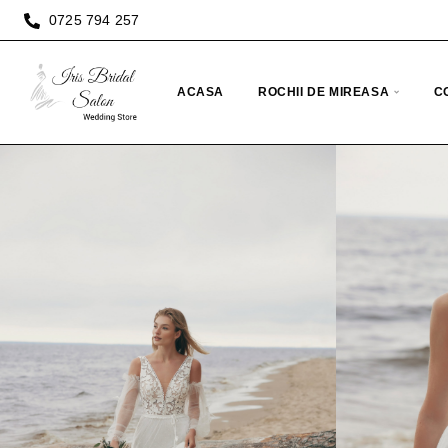
0725 794 257
ACASA
ROCHII DE MIREASA
C