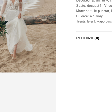
Decolteu: adânc în V, cu
Spate: decupat în V, cu
Material: tulle punctat, 
Culoare: alb ivory
Trenă: lejeră, vaporoas
RECENZII (0)