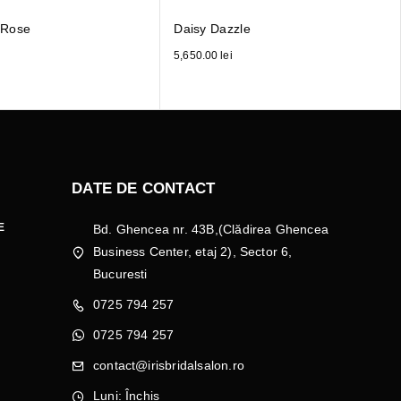
t Rose
Daisy Dazzle
5,650.00
lei
DATE DE CONTACT
E
Bd. Ghencea nr. 43B,(Clădirea Ghencea
Business Center, etaj 2), Sector 6,
Bucuresti
0725 794 257
0725 794 257
contact@irisbridalsalon.ro
Luni: Închis