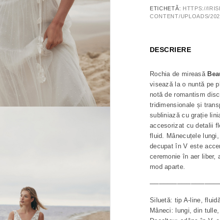
ETICHETĂ:
HTTPS://IRI
CONTENT/UPLOADS/2025
DESCRIERE
Rochia de mireasă
Beau
visează la o nuntă pe pl
notă de romantism discr
tridimensionale și tran
subliniază cu grație lin
accesorizat cu detalii fl
fluid. Mânecuțele lungi,
decupat în V este accen
ceremonie în aer liber,
mod aparte.
───────────────
Siluetă: tip A-line, fluid
Mâneci: lungi, din tulle