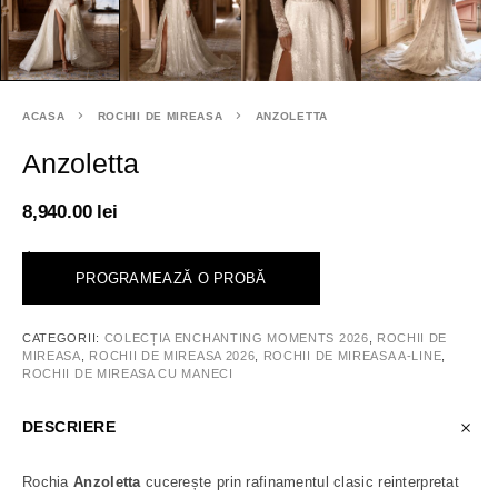
ACASA
ROCHII DE MIREASA
ANZOLETTA
Anzoletta
8,940.00
lei
<
PROGRAMEAZĂ O PROBĂ
CATEGORII:
COLECȚIA ENCHANTING MOMENTS 2026
,
ROCHII DE
MIREASA
,
ROCHII DE MIREASA 2026
,
ROCHII DE MIREASA A-LINE
,
ROCHII DE MIREASA CU MANECI
DESCRIERE
Rochia
Anzoletta
cucerește prin rafinamentul clasic reinterpretat