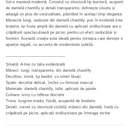
într-o manieră modernă. Corsetul cu structură tip bustieră, acoperit
de dantelă chantilly și detalii transparente, definește silueta și
adaugă un plus de senzualitate, păstrând în același timp eleganța.
Mânecile lungi, realizate din dantelă chantilly, pun în evidență linia
brațelor, iar fusta amplă din dantelă cu aplicații strălucitoare are o
crăpătură spectaculoasă pe picior, pentru un efect seducător și
feminin. Această creație este ideală pentru mireasa care dorește o
apariție regală, cu accente de modernitate subtilă.
____________________________
Siluetă: A-line cu talia evidențiată
Mâneci: lungi, transparente, din dantelă chantilly
Decolteu: inimă, tip bardot, cu umeri lăsați
Spate: decoltat delicat, închis cu fermoar mascat
Materiale: dantelă chantilly, tulle, aplicații de paiete
Culoare: ivory cu reflexe discrete
Trena: lungime medie, fluidă, acoperită de broderie
Detalii: corset cu structură vizibilă, mâneci din dantelă, fustă cu
crăpătură pe picior, aplicații strălucitoare pe întreaga rochie