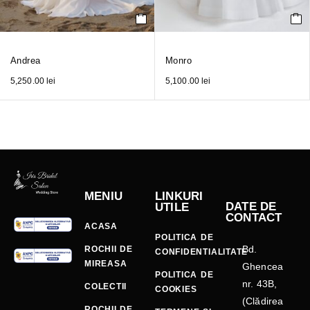
Andrea
Monro
5,250.00
lei
5,100.00
lei
MENIU
LINKURI
DATE DE
UTILE
CONTACT
ACASA
POLITICA DE
Bd.
ROCHII DE
CONFIDENTIALITATE
MIREASA
Ghencea
POLITICA DE
nr. 43B,
COLECTII
COOKIES
(Clădirea
ROCHII DE