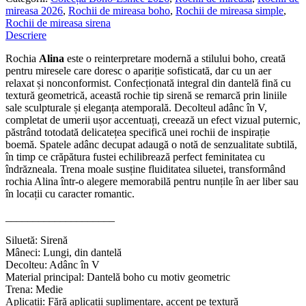
mireasa 2026
,
Rochii de mireasa boho
,
Rochii de mireasa simple
,
Rochii de mireasa sirena
Descriere
Rochia
Alina
este o reinterpretare modernă a stilului boho, creată
pentru miresele care doresc o apariție sofisticată, dar cu un aer
relaxat și nonconformist. Confecționată integral din dantelă fină cu
textură geometrică, această rochie tip sirenă se remarcă prin liniile
sale sculpturale și eleganța atemporală. Decolteul adânc în V,
completat de umerii ușor accentuați, creează un efect vizual puternic,
păstrând totodată delicatețea specifică unei rochii de inspirație
boemă. Spatele adânc decupat adaugă o notă de senzualitate subtilă,
în timp ce crăpătura fustei echilibrează perfect feminitatea cu
îndrăzneala. Trena moale susține fluiditatea siluetei, transformând
rochia Alina într-o alegere memorabilă pentru nunțile în aer liber sau
în locații cu caracter romantic.
____________________
Siluetă: Sirenă
Mâneci: Lungi, din dantelă
Decolteu: Adânc în V
Material principal: Dantelă boho cu motiv geometric
Trena: Medie
Aplicații: Fără aplicații suplimentare, accent pe textură