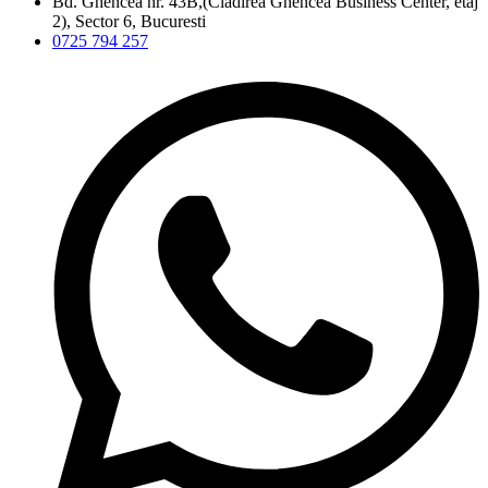
Bd. Ghencea nr. 43B,(Clădirea Ghencea Business Center, etaj
2), Sector 6, Bucuresti
0725 794 257