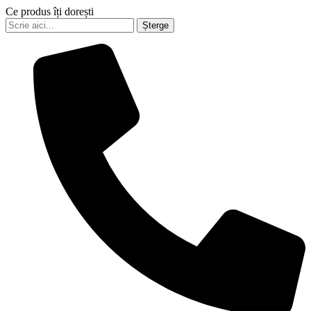
Ce produs îți dorești
Șterge