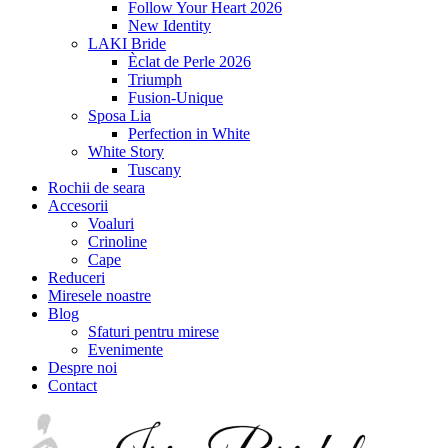
Follow Your Heart 2026
New Identity
LAKI Bride
Èclat de Perle 2026
Triumph
Fusion-Unique
Sposa Lia
Perfection in White
White Story
Tuscany
Rochii de seara
Accesorii
Voaluri
Crinoline
Cape
Reduceri
Miresele noastre
Blog
Sfaturi pentru mirese
Evenimente
Despre noi
Contact