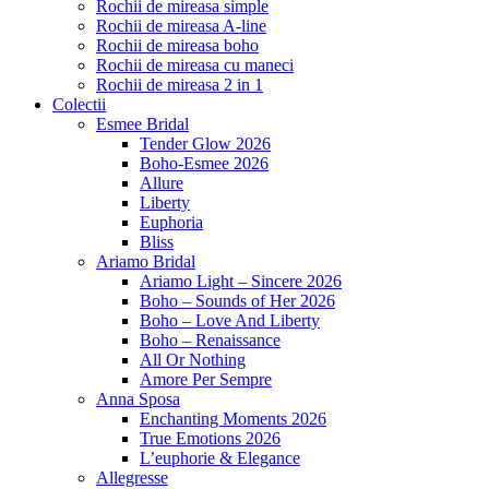
Rochii de mireasa simple
Rochii de mireasa A-line
Rochii de mireasa boho
Rochii de mireasa cu maneci
Rochii de mireasa 2 in 1
Colectii
Esmee Bridal
Tender Glow 2026
Boho-Esmee 2026
Allure
Liberty
Euphoria
Bliss
Ariamo Bridal
Ariamo Light – Sincere 2026
Boho – Sounds of Her 2026
Boho – Love And Liberty
Boho – Renaissance
All Or Nothing
Amore Per Sempre
Anna Sposa
Enchanting Moments 2026
True Emotions 2026
L’euphorie & Elegance
Allegresse