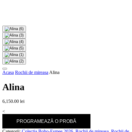
Acasa
Rochii de mireasa
Alina
Alina
6,150.00
lei
<
PROGRAMEAZĂ O PROBĂ
Categorii:
Colecția Boho-Esmee 2026
,
Rochii de mireasa
,
Rochii de