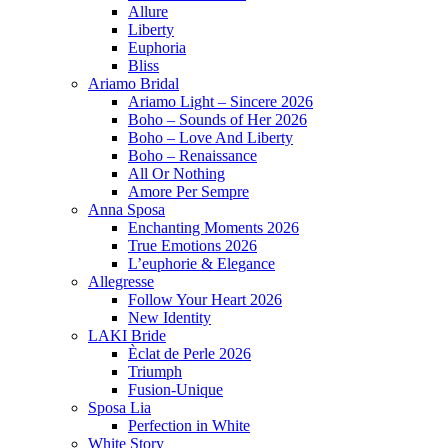
Allure
Liberty
Euphoria
Bliss
Ariamo Bridal
Ariamo Light – Sincere 2026
Boho – Sounds of Her 2026
Boho – Love And Liberty
Boho – Renaissance
All Or Nothing
Amore Per Sempre
Anna Sposa
Enchanting Moments 2026
True Emotions 2026
L’euphorie & Elegance
Allegresse
Follow Your Heart 2026
New Identity
LAKI Bride
Èclat de Perle 2026
Triumph
Fusion-Unique
Sposa Lia
Perfection in White
White Story