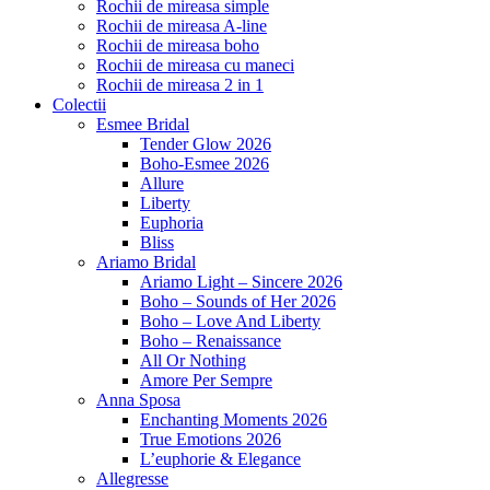
Rochii de mireasa simple
Rochii de mireasa A-line
Rochii de mireasa boho
Rochii de mireasa cu maneci
Rochii de mireasa 2 in 1
Colectii
Esmee Bridal
Tender Glow 2026
Boho-Esmee 2026
Allure
Liberty
Euphoria
Bliss
Ariamo Bridal
Ariamo Light – Sincere 2026
Boho – Sounds of Her 2026
Boho – Love And Liberty
Boho – Renaissance
All Or Nothing
Amore Per Sempre
Anna Sposa
Enchanting Moments 2026
True Emotions 2026
L’euphorie & Elegance
Allegresse