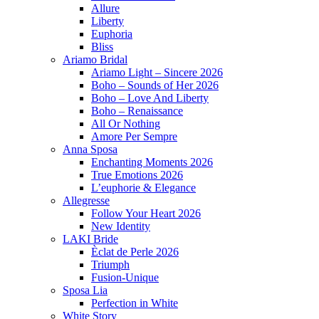
Allure
Liberty
Euphoria
Bliss
Ariamo Bridal
Ariamo Light – Sincere 2026
Boho – Sounds of Her 2026
Boho – Love And Liberty
Boho – Renaissance
All Or Nothing
Amore Per Sempre
Anna Sposa
Enchanting Moments 2026
True Emotions 2026
L’euphorie & Elegance
Allegresse
Follow Your Heart 2026
New Identity
LAKI Bride
Èclat de Perle 2026
Triumph
Fusion-Unique
Sposa Lia
Perfection in White
White Story