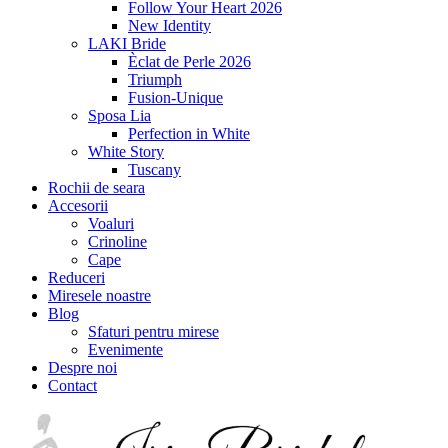
Follow Your Heart 2026
New Identity
LAKI Bride
Èclat de Perle 2026
Triumph
Fusion-Unique
Sposa Lia
Perfection in White
White Story
Tuscany
Rochii de seara
Accesorii
Voaluri
Crinoline
Cape
Reduceri
Miresele noastre
Blog
Sfaturi pentru mirese
Evenimente
Despre noi
Contact