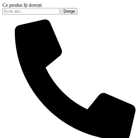
Ce produs îți dorești
Șterge