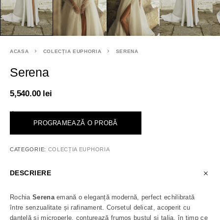
ACASA
COLECȚIA EUPHORIA
SERENA
Serena
5,540.00
lei
<
PROGRAMEAZĂ O PROBĂ
CATEGORIE:
COLECȚIA EUPHORIA
DESCRIERE
Rochia
Serena
emană o eleganță modernă, perfect echilibrată
între senzualitate și rafinament. Corsetul delicat, acoperit cu
dantelă și microperle, conturează frumos bustul și talia, în timp ce