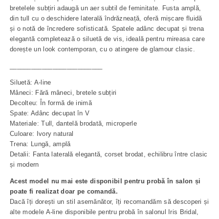
bretelele subțiri adaugă un aer subtil de feminitate. Fusta amplă,
din tull cu o deschidere laterală îndrăzneață, oferă mișcare fluidă
și o notă de încredere sofisticată. Spatele adânc decupat și trena
elegantă completează o siluetă de vis, ideală pentru mireasa care
dorește un look contemporan, cu o atingere de glamour clasic.
__________________________
Siluetă: A-line
Mâneci: Fără mâneci, bretele subțiri
Decolteu: În formă de inimă
Spate: Adânc decupat în V
Materiale: Tull, dantelă brodată, microperle
Culoare: Ivory natural
Trena: Lungă, amplă
Detalii: Fanta laterală elegantă, corset brodat, echilibru între clasic
și modern
Acest model nu mai este disponibil pentru probă în salon și
poate fi realizat doar pe comandă.
Dacă îți dorești un stil asemănător, îți recomandăm să descoperi și
alte modele A-line disponibile pentru probă în salonul Iris Bridal,