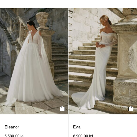
Eleanor
Eva
5,580.00
lei
6,900.00
lei