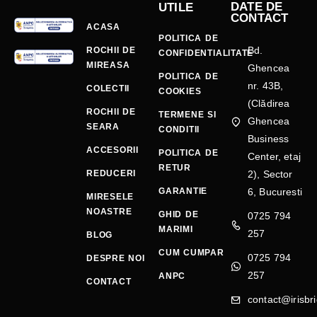
DATE DE
UTILE
CONTACT
ACASA
POLITICA DE
Bd.
ROCHII DE
CONFIDENTIALITATE
MIREASA
Ghencea
POLITICA DE
nr. 43B,
COLECTII
COOKIES
(Clădirea
ROCHII DE
TERMENE SI
Ghencea
SEARA
CONDITII
Business
ACCESORII
POLITICA DE
Center, etaj
RETUR
REDUCERI
2), Sector
GARANTIE
6, Bucuresti
MIRESELE
NOASTRE
GHID DE
0725 794
MARIMI
257
BLOG
CUM CUMPAR
0725 794
DESPRE NOI
257
ANPC
CONTACT
contact@irisbri