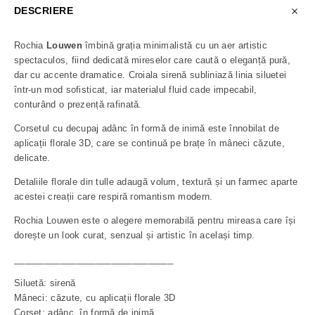
DESCRIERE
Rochia
Louwen
îmbină grația minimalistă cu un aer artistic
spectaculos, fiind dedicată mireselor care caută o eleganță pură,
dar cu accente dramatice. Croiala sirenă subliniază linia siluetei
într-un mod sofisticat, iar materialul fluid cade impecabil,
conturând o prezență rafinată.
Corsetul cu decupaj adânc în formă de inimă este înnobilat de
aplicații florale 3D, care se continuă pe brațe în mâneci căzute,
delicate.
Detaliile florale din tulle adaugă volum, textură și un farmec aparte
acestei creații care respiră romantism modern.
Rochia Louwen este o alegere memorabilă pentru mireasa care își
dorește un look curat, senzual și artistic în același timp.
_______________________________
Siluetă: sirenă
Mâneci: căzute, cu aplicații florale 3D
Corset: adânc, în formă de inimă