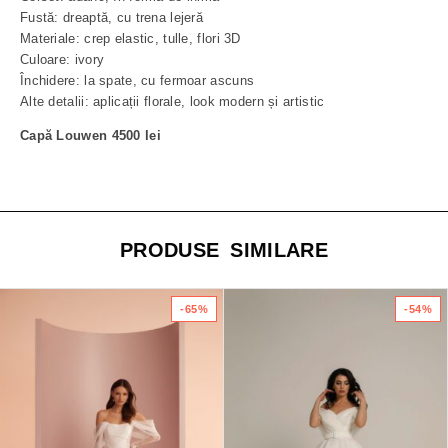
Fustă: dreaptă, cu trena lejeră
Materiale: crep elastic, tulle, flori 3D
Culoare: ivory
Închidere: la spate, cu fermoar ascuns
Alte detalii: aplicații florale, look modern și artistic
Capă Louwen 4500 lei
PRODUSE SIMILARE
-65%
-54%