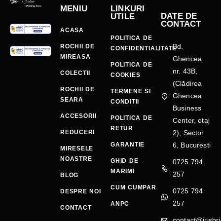
MENIU
LINKURI
DATE DE
UTILE
CONTACT
ACASA
POLITICA DE
Bd.
ROCHII DE
CONFIDENTIALITATE
MIREASA
Ghencea
POLITICA DE
nr. 43B,
COLECTII
COOKIES
(Clădirea
ROCHII DE
TERMENE SI
Ghencea
SEARA
CONDITII
Business
ACCESORII
POLITICA DE
Center, etaj
RETUR
REDUCERI
2), Sector
GARANTIE
6, Bucuresti
MIRESELE
NOASTRE
GHID DE
0725 794
MARIMI
257
BLOG
CUM CUMPAR
0725 794
DESPRE NOI
257
ANPC
CONTACT
contact@irisbri