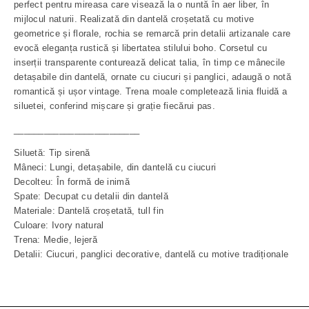
perfect pentru mireasa care visează la o nuntă în aer liber, în
mijlocul naturii. Realizată din dantelă croșetată cu motive
geometrice și florale, rochia se remarcă prin detalii artizanale care
evocă eleganța rustică și libertatea stilului boho. Corsetul cu
inserții transparente conturează delicat talia, în timp ce mânecile
detașabile din dantelă, ornate cu ciucuri și panglici, adaugă o notă
romantică și ușor vintage. Trena moale completează linia fluidă a
siluetei, conferind mișcare și grație fiecărui pas.
_________________________
Siluetă: Tip sirenă
Mâneci: Lungi, detașabile, din dantelă cu ciucuri
Decolteu: În formă de inimă
Spate: Decupat cu detalii din dantelă
Materiale: Dantelă croșetată, tull fin
Culoare: Ivory natural
Trena: Medie, lejeră
Detalii: Ciucuri, panglici decorative, dantelă cu motive tradiționale