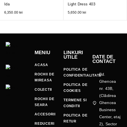
Ida
Light Dress 403
6,350.00
lei
5,650.00
lei
MENIU
LINKURI
DATE DE
UTILE
CONTACT
ACASA
POLITICA DE
Bd.
ROCHII DE
CONFIDENTIALITATE
MIREASA
Ghencea
POLITICA DE
nr. 43B,
COLECTII
COOKIES
(Clădirea
ROCHII DE
TERMENE SI
Ghencea
SEARA
CONDITII
Business
ACCESORII
POLITICA DE
Center, etaj
RETUR
REDUCERI
2), Sector