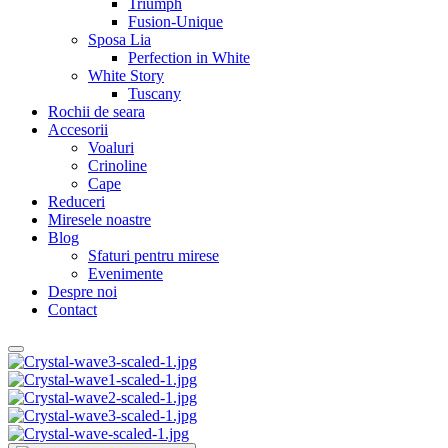
Triumph
Fusion-Unique
Sposa Lia
Perfection in White
White Story
Tuscany
Rochii de seara
Accesorii
Voaluri
Crinoline
Cape
Reduceri
Miresele noastre
Blog
Sfaturi pentru mirese
Evenimente
Despre noi
Contact