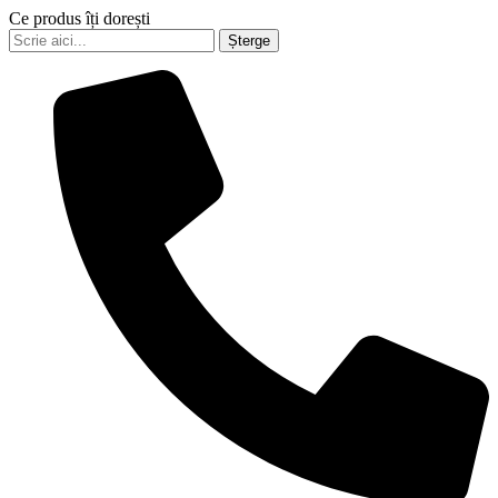
Ce produs îți dorești
Șterge