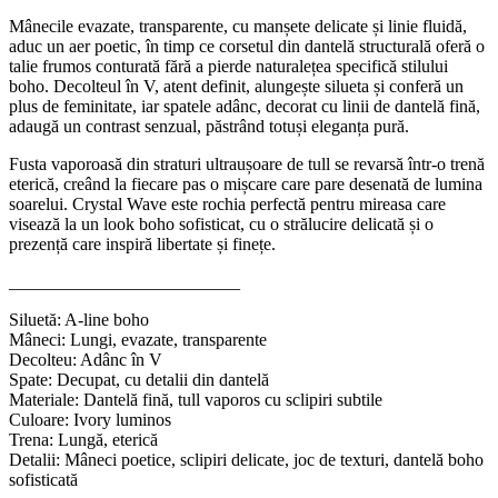
Mânecile evazate, transparente, cu manșete delicate și linie fluidă,
aduc un aer poetic, în timp ce corsetul din dantelă structurală oferă o
talie frumos conturată fără a pierde naturalețea specifică stilului
boho. Decolteul în V, atent definit, alungește silueta și conferă un
plus de feminitate, iar spatele adânc, decorat cu linii de dantelă fină,
adaugă un contrast senzual, păstrând totuși eleganța pură.
Fusta vaporoasă din straturi ultraușoare de tull se revarsă într-o trenă
eterică, creând la fiecare pas o mișcare care pare desenată de lumina
soarelui. Crystal Wave este rochia perfectă pentru mireasa care
visează la un look boho sofisticat, cu o strălucire delicată și o
prezență care inspiră libertate și finețe.
__________________________
Siluetă: A-line boho
Mâneci: Lungi, evazate, transparente
Decolteu: Adânc în V
Spate: Decupat, cu detalii din dantelă
Materiale: Dantelă fină, tull vaporos cu sclipiri subtile
Culoare: Ivory luminos
Trena: Lungă, eterică
Detalii: Mâneci poetice, sclipiri delicate, joc de texturi, dantelă boho
sofisticată