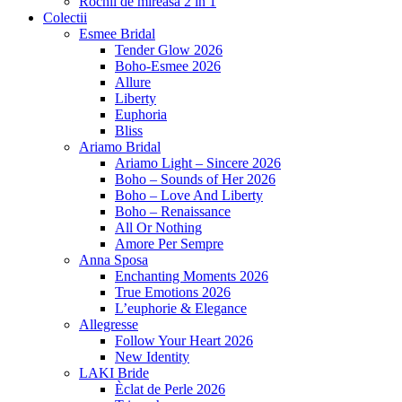
Rochii de mireasa 2 in 1
Colectii
Esmee Bridal
Tender Glow 2026
Boho-Esmee 2026
Allure
Liberty
Euphoria
Bliss
Ariamo Bridal
Ariamo Light – Sincere 2026
Boho – Sounds of Her 2026
Boho – Love And Liberty
Boho – Renaissance
All Or Nothing
Amore Per Sempre
Anna Sposa
Enchanting Moments 2026
True Emotions 2026
L’euphorie & Elegance
Allegresse
Follow Your Heart 2026
New Identity
LAKI Bride
Èclat de Perle 2026