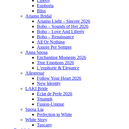
Liberty
Euphoria
Bliss
Ariamo Bridal
Ariamo Light – Sincere 2026
Boho – Sounds of Her 2026
Boho – Love And Liberty
Boho – Renaissance
All Or Nothing
Amore Per Sempre
Anna Sposa
Enchanting Moments 2026
True Emotions 2026
L’euphorie & Elegance
Allegresse
Follow Your Heart 2026
New Identity
LAKI Bride
Èclat de Perle 2026
Triumph
Fusion-Unique
Sposa Lia
Perfection in White
White Story
Tuscany