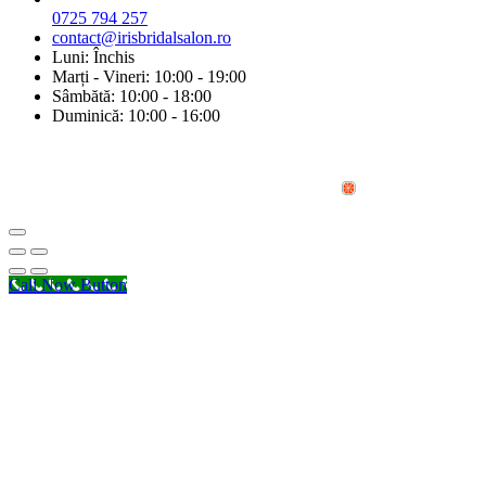
0725 794 257
contact@irisbridalsalon.ro
Luni: Închis
Marți - Vineri: 10:00 - 19:00
Sâmbătă: 10:00 - 18:00
Duminică: 10:00 - 16:00
© Copyright 2026 Iris Bridal Salon | Design by:
Call Now Button