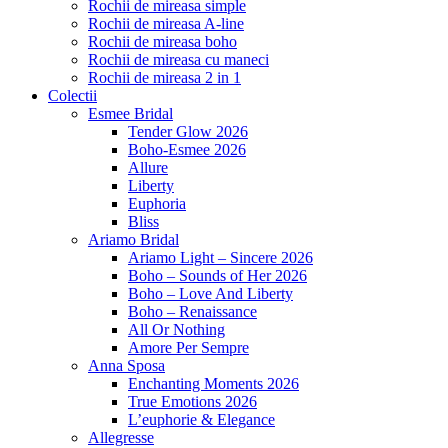
Rochii de mireasa simple
Rochii de mireasa A-line
Rochii de mireasa boho
Rochii de mireasa cu maneci
Rochii de mireasa 2 in 1
Colectii
Esmee Bridal
Tender Glow 2026
Boho-Esmee 2026
Allure
Liberty
Euphoria
Bliss
Ariamo Bridal
Ariamo Light – Sincere 2026
Boho – Sounds of Her 2026
Boho – Love And Liberty
Boho – Renaissance
All Or Nothing
Amore Per Sempre
Anna Sposa
Enchanting Moments 2026
True Emotions 2026
L’euphorie & Elegance
Allegresse