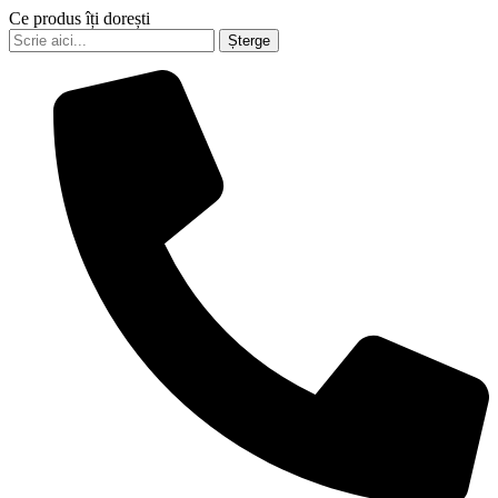
Ce produs îți dorești
Șterge