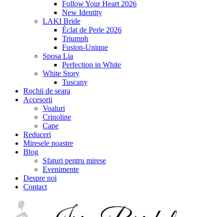
Follow Your Heart 2026
New Identity
LAKI Bride
Èclat de Perle 2026
Triumph
Fusion-Unique
Sposa Lia
Perfection in White
White Story
Tuscany
Rochii de seara
Accesorii
Voaluri
Crinoline
Cape
Reduceri
Miresele noastre
Blog
Sfaturi pentru mirese
Evenimente
Despre noi
Contact