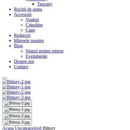
Tuscany
Rochii de seara
Accesorii
Voaluri
Crinoline
Cape
Reduceri
Miresele noastre
Blog
Sfaturi pentru mirese
Evenimente
Despre noi
Contact
Acasa
Uncategorized
Bittory