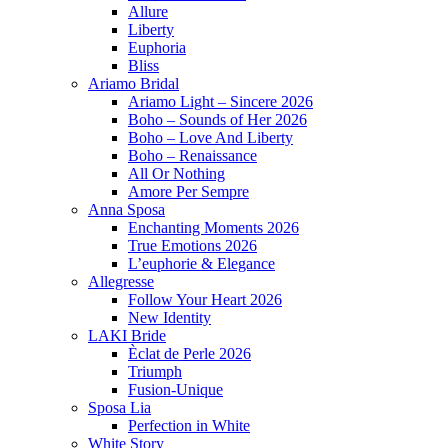
Allure
Liberty
Euphoria
Bliss
Ariamo Bridal
Ariamo Light – Sincere 2026
Boho – Sounds of Her 2026
Boho – Love And Liberty
Boho – Renaissance
All Or Nothing
Amore Per Sempre
Anna Sposa
Enchanting Moments 2026
True Emotions 2026
L’euphorie & Elegance
Allegresse
Follow Your Heart 2026
New Identity
LAKI Bride
Èclat de Perle 2026
Triumph
Fusion-Unique
Sposa Lia
Perfection in White
White Story