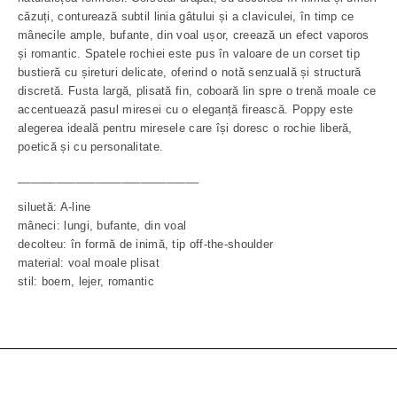
căzuți, conturează subtil linia gâtului și a claviculei, în timp ce
mânecile ample, bufante, din voal ușor, creează un efect vaporos
și romantic. Spatele rochiei este pus în valoare de un corset tip
bustieră cu șireturi delicate, oferind o notă senzuală și structură
discretă. Fusta largă, plisată fin, coboară lin spre o trenă moale ce
accentuează pasul miresei cu o eleganță firească. Poppy este
alegerea ideală pentru miresele care își doresc o rochie liberă,
poetică și cu personalitate.
____________________________
siluetă: A-line
mâneci: lungi, bufante, din voal
decolteu: în formă de inimă, tip off-the-shoulder
material: voal moale plisat
stil: boem, lejer, romantic