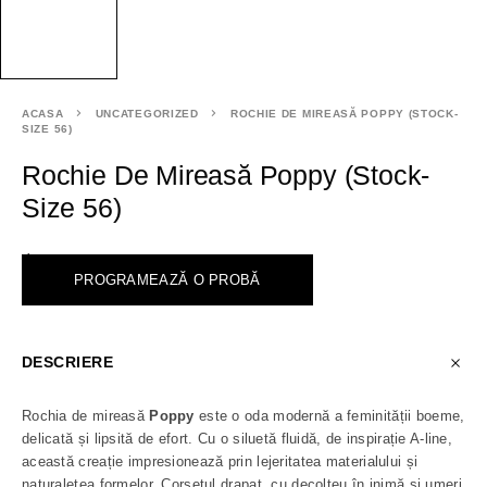
ACASA
UNCATEGORIZED
ROCHIE DE MIREASĂ POPPY (STOCK-
SIZE 56)
Rochie De Mireasă Poppy (Stock-
Size 56)
<
PROGRAMEAZĂ O PROBĂ
DESCRIERE
Rochia de mireasă
Poppy
este o oda modernă a feminității boeme,
delicată și lipsită de efort. Cu o siluetă fluidă, de inspirație A-line,
această creație impresionează prin lejeritatea materialului și
naturalețea formelor. Corsetul drapat, cu decolteu în inimă și umeri