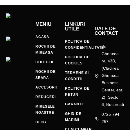
MENIU
LINKURI
DATE DE
UTILE
CONTACT
ACASA
POLITICA DE
Bd.
ROCHII DE
CONFIDENTIALITATE
MIREASA
Ghencea
POLITICA DE
nr. 43B,
COLECTII
COOKIES
(Clădirea
ROCHII DE
TERMENE SI
Ghencea
SEARA
CONDITII
Business
ACCESORII
POLITICA DE
Center, etaj
RETUR
REDUCERI
2), Sector
GARANTIE
6, Bucuresti
MIRESELE
NOASTRE
GHID DE
0725 794
MARIMI
257
BLOG
CUM CUMPAR