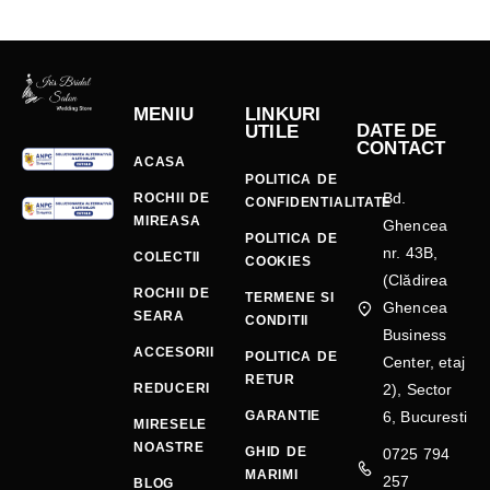
MENIU
LINKURI
DATE DE
UTILE
CONTACT
ACASA
POLITICA DE
Bd.
ROCHII DE
CONFIDENTIALITATE
MIREASA
Ghencea
POLITICA DE
nr. 43B,
COLECTII
COOKIES
(Clădirea
ROCHII DE
TERMENE SI
Ghencea
SEARA
CONDITII
Business
ACCESORII
POLITICA DE
Center, etaj
RETUR
REDUCERI
2), Sector
GARANTIE
6, Bucuresti
MIRESELE
NOASTRE
GHID DE
0725 794
MARIMI
257
BLOG