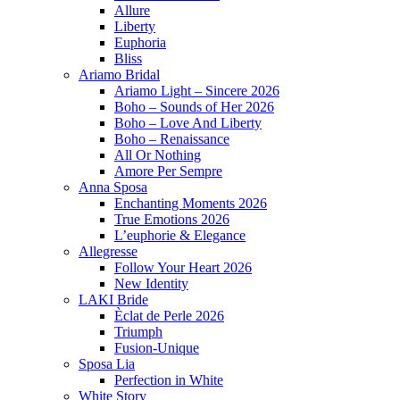
Allure
Liberty
Euphoria
Bliss
Ariamo Bridal
Ariamo Light – Sincere 2026
Boho – Sounds of Her 2026
Boho – Love And Liberty
Boho – Renaissance
All Or Nothing
Amore Per Sempre
Anna Sposa
Enchanting Moments 2026
True Emotions 2026
L’euphorie & Elegance
Allegresse
Follow Your Heart 2026
New Identity
LAKI Bride
Èclat de Perle 2026
Triumph
Fusion-Unique
Sposa Lia
Perfection in White
White Story