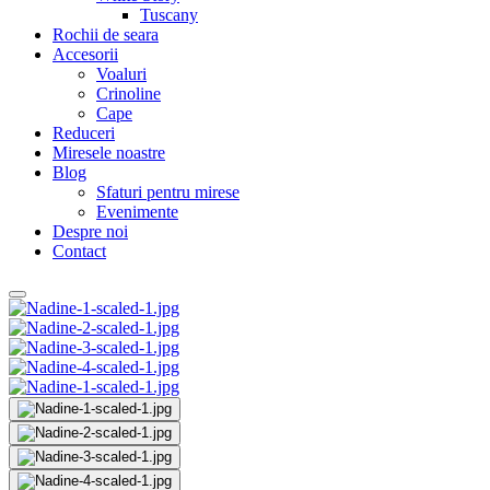
Tuscany
Rochii de seara
Accesorii
Voaluri
Crinoline
Cape
Reduceri
Miresele noastre
Blog
Sfaturi pentru mirese
Evenimente
Despre noi
Contact