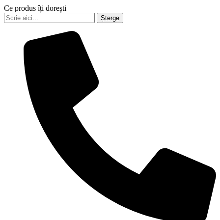
Ce produs îți dorești
Șterge