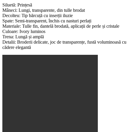
Siluetă: Prințesă
Mâneci: Lungi, transparente, din tulle brodat
Decolteu: Tip bărcuță cu inserții iluzie
Spate: Semi-transparent, închis cu nasturi perlați
Materiale: Tulle fin, dantelă brodată, aplicații de perle și cristale
Culoare: Ivory luminos
Trena: Lungă și amplă
Detalii: Broderii delicate, joc de transparențe, fustă voluminoasă cu
cădere elegantă