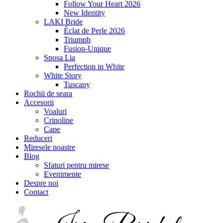
Follow Your Heart 2026
New Identity
LAKI Bride
Èclat de Perle 2026
Triumph
Fusion-Unique
Sposa Lia
Perfection in White
White Story
Tuscany
Rochii de seara
Accesorii
Voaluri
Crinoline
Cape
Reduceri
Miresele noastre
Blog
Sfaturi pentru mirese
Evenimente
Despre noi
Contact