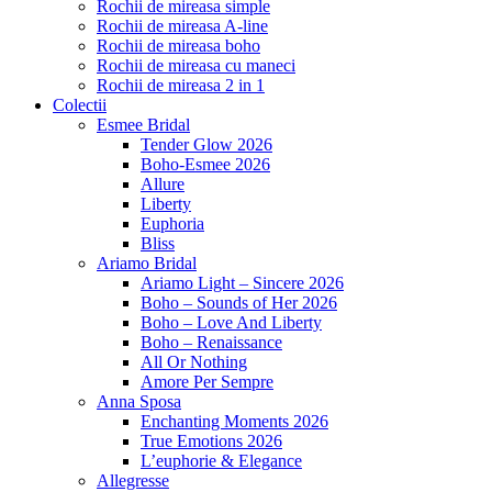
Rochii de mireasa simple
Rochii de mireasa A-line
Rochii de mireasa boho
Rochii de mireasa cu maneci
Rochii de mireasa 2 in 1
Colectii
Esmee Bridal
Tender Glow 2026
Boho-Esmee 2026
Allure
Liberty
Euphoria
Bliss
Ariamo Bridal
Ariamo Light – Sincere 2026
Boho – Sounds of Her 2026
Boho – Love And Liberty
Boho – Renaissance
All Or Nothing
Amore Per Sempre
Anna Sposa
Enchanting Moments 2026
True Emotions 2026
L’euphorie & Elegance
Allegresse