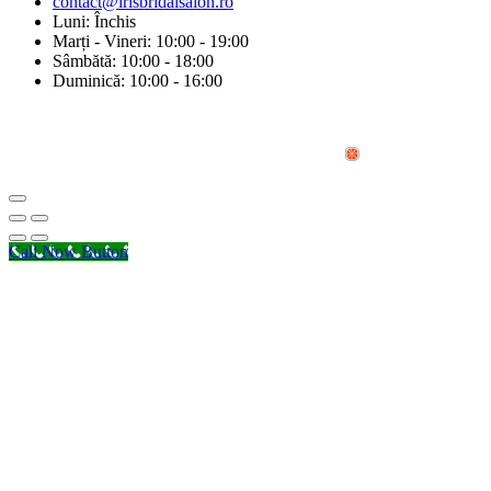
contact@irisbridalsalon.ro
Luni: Închis
Marți - Vineri: 10:00 - 19:00
Sâmbătă: 10:00 - 18:00
Duminică: 10:00 - 16:00
© Copyright 2026 Iris Bridal Salon | Design by:
Call Now Button