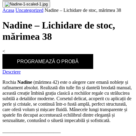
Acasa
Uncategorized
Nadine – Lichidare de stoc, mărimea 38
Nadine – Lichidare de stoc,
mărimea 38
<
PROGRAMEAZĂ O PROBĂ
Descriere
Rochia
Nadine
(mărimea 42) este o alegere care emană noblețe și
rafinament absolut. Realizată din tulle fin și dantelă brodată manual,
această creație îmbină grația clasică a rochiilor regale cu strălucirea
subtilă a detaliilor moderne. Corsetul delicat, acoperit cu aplicații de
perle și cristale, se continuă într-o fustă amplă, perfect structurată,
care oferă volum și mișcare fluidă. Mânecele lungi transparente și
spatele fin decupat accentuează echilibrul dintre eleganță și
senzualitate, conturând o siluetă impecabilă și sofisticată.
________________________