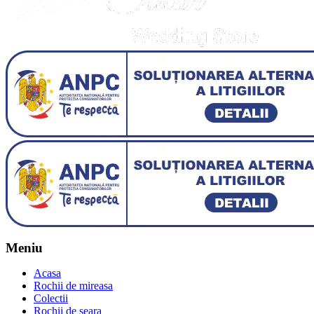
Meniu
Acasa
Rochii de mireasa
Colectii
Rochii de seara