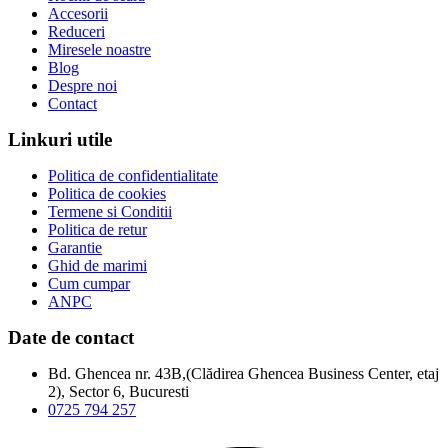
Accesorii
Reduceri
Miresele noastre
Blog
Despre noi
Contact
Linkuri utile
Politica de confidentialitate
Politica de cookies
Termene si Conditii
Politica de retur
Garantie
Ghid de marimi
Cum cumpar
ANPC
Date de contact
Bd. Ghencea nr. 43B,(Clădirea Ghencea Business Center, etaj
2), Sector 6, Bucuresti
0725 794 257