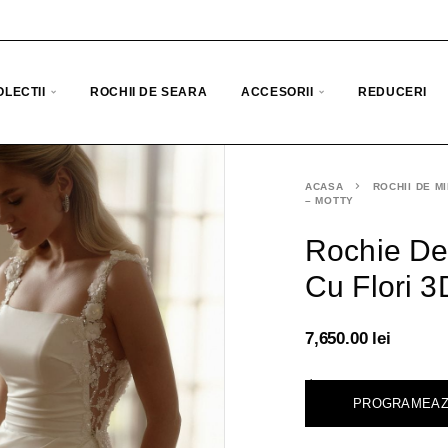
OLECTII
ROCHII DE SEARA
ACCESORII
REDUCERI
ACASA
ROCHII DE M
– MOTTY
Rochie De 
Cu Flori 3
7,650.00
lei
<
PROGRAMEAZ