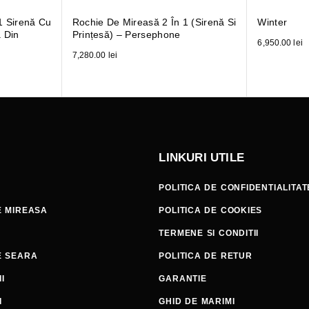
1 Sirenă Cu
Rochie De Mireasă 2 În 1 (sirenă Si
Winter
ă Din
Prințesă) – Persephone
6,950.00
lei
7,280.00
lei
LINKURI UTILE
POLITICA DE CONFIDENTIALITAT
E MIREASA
POLITICA DE COOKIES
TERMENE SI CONDITII
E SEARA
POLITICA DE RETUR
I
GARANTIE
I
GHID DE MARIMI