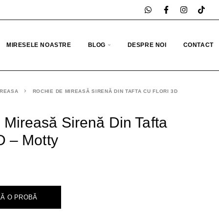
MIRESELE NOASTRE
BLOG
DESPRE NOI
CONTACT
IREASA
ROCHIE DE MIREASĂ SIRENĂ DIN TAFTA CU FLORI 3D
Mireasă Sirenă Din Tafta
D – Motty
Ă O PROBĂ