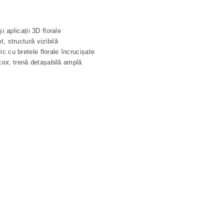
și aplicații 3D florale
, structură vizibilă
c cu bretele florale încrucișate
icior, trenă detașabilă amplă