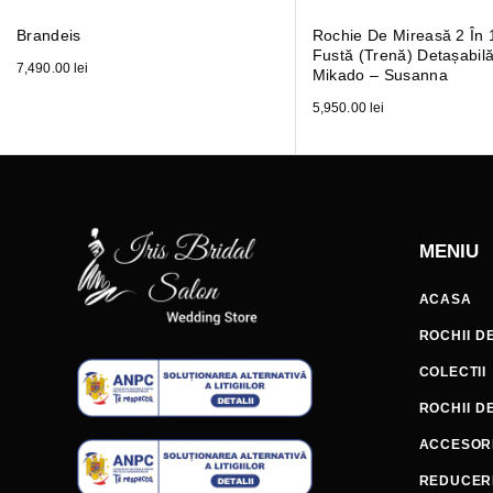
Brandeis
Rochie De Mireasă 2 În 
Fustă (trenă) Detașabil
7,490.00
lei
Mikado – Susanna
5,950.00
lei
MENIU
ACASA
ROCHII D
COLECTII
ROCHII D
ACCESORI
REDUCER