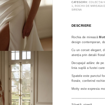
CATEGORII:
COLECȚIA 
1
,
ROCHII DE MIREASA 
SIRENA
DESCRIERE
Rochia de mireasă
Mot
design contemporan, da
Cu un corset elegant, de
atenția prin detalii flo
Decupajul adânc de pe pi
linia suplă a fustei car
Spatele este punctul for
florale, conferind rochi
Motty este expresia mod
___________________
Siluetă: sirenă