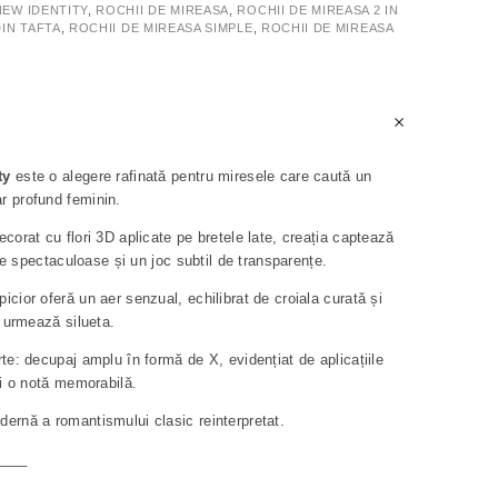
NEW IDENTITY
,
ROCHII DE MIREASA
,
ROCHII DE MIREASA 2 IN
DIN TAFTA
,
ROCHII DE MIREASA SIMPLE
,
ROCHII DE MIREASA
ty
este o alegere rafinată pentru miresele care caută un
r profund feminin.
corat cu flori 3D aplicate pe bretele late, creația captează
rale spectaculoase și un joc subtil de transparențe.
cior oferă un aer senzual, echilibrat de croiala curată și
e urmează silueta.
te: decupaj amplu în formă de X, evidențiat de aplicațiile
ei o notă memorabilă.
ernă a romantismului clasic reinterpretat.
____