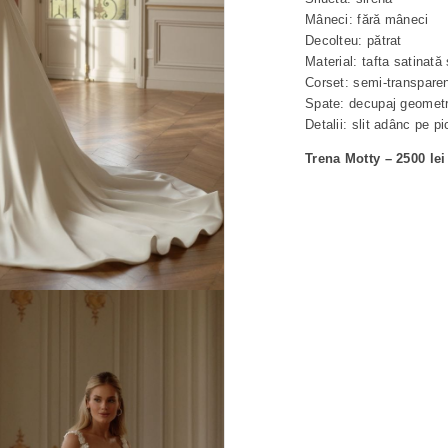
Mâneci: fără mâneci
Decolteu: pătrat
Material: tafta satinată 
Corset: semi-transparent
Spate: decupaj geometri
Detalii: slit adânc pe p
Trena Motty – 2500 lei