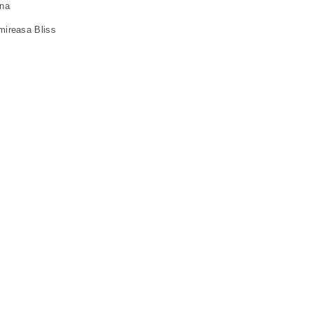
ena
 mireasa Bliss