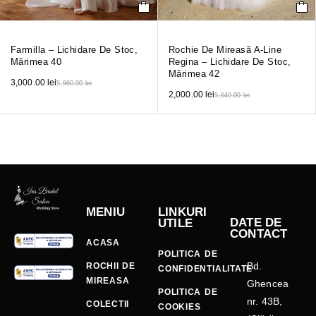
Farmilla – Lichidare De Stoc,
Rochie De Mireasă A-Line
Mărimea 40
Regina – Lichidare De Stoc,
Mărimea 42
3,000.00
lei
5,960.00
lei
2,000.00
lei
5,640.00
lei
MENIU
LINKURI
DATE DE
UTILE
CONTACT
ACASA
POLITICA DE
Bd.
ROCHII DE
CONFIDENTIALITATE
MIREASA
Ghencea
POLITICA DE
nr. 43B,
COLECTII
COOKIES