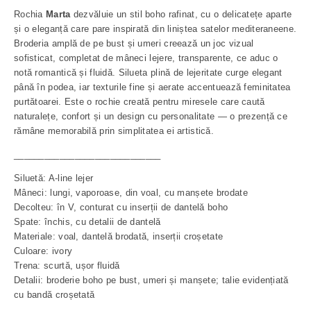
Rochia
Marta
dezvăluie un stil boho rafinat, cu o delicatețe aparte
și o eleganță care pare inspirată din liniștea satelor mediteraneene.
Broderia amplă de pe bust și umeri creează un joc vizual
sofisticat, completat de mâneci lejere, transparente, ce aduc o
notă romantică și fluidă. Silueta plină de lejeritate curge elegant
până în podea, iar texturile fine și aerate accentuează feminitatea
purtătoarei. Este o rochie creată pentru miresele care caută
naturalețe, confort și un design cu personalitate — o prezență ce
rămâne memorabilă prin simplitatea ei artistică.
_____________________________
Siluetă: A-line lejer
Mâneci: lungi, vaporoase, din voal, cu manșete brodate
Decolteu: în V, conturat cu inserții de dantelă boho
Spate: închis, cu detalii de dantelă
Materiale: voal, dantelă brodată, inserții croșetate
Culoare: ivory
Trena: scurtă, ușor fluidă
Detalii: broderie boho pe bust, umeri și manșete; talie evidențiată
cu bandă croșetată