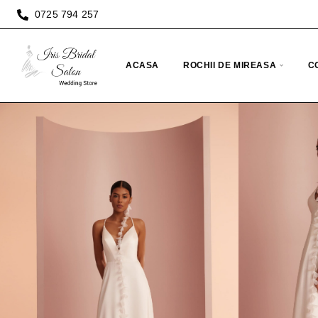
0725 794 257
ACASA
ROCHII DE MIREASA
C