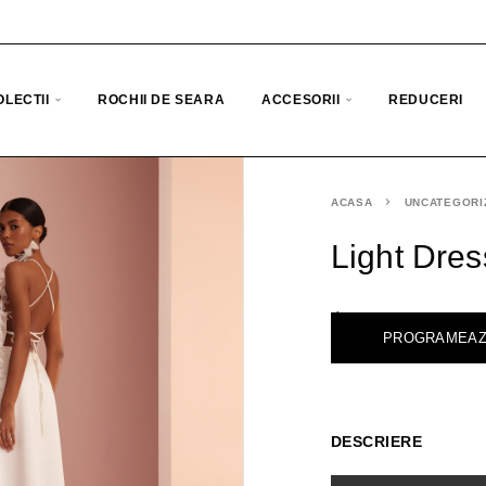
OLECTII
ROCHII DE SEARA
ACCESORII
REDUCERI
ACASA
UNCATEGORI
Light Dres
<
PROGRAMEAZ
DESCRIERE