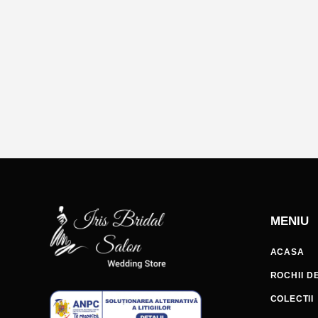
MENIU
ACASA
ROCHII D
COLECTII