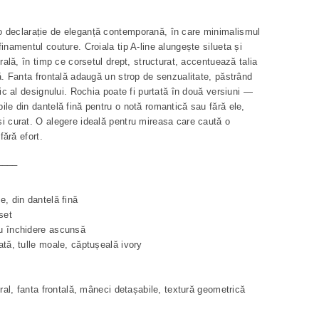
 declarație de eleganță contemporană, în care minimalismul
inamentul couture. Croiala tip A-line alungește silueta și
urală, în timp ce corsetul drept, structurat, accentuează talia
lă. Fanta frontală adaugă un strop de senzualitate, păstrând
tic al designului. Rochia poate fi purtată în două versiuni —
ile din dantelă fină pentru o notă romantică sau fără ele,
i curat. O alegere ideală pentru mireasa care caută o
fără efort.
____
e, din dantelă fină
set
u închidere ascunsă
ată, tulle moale, căptușeală ivory
ural, fanta frontală, mâneci detașabile, textură geometrică