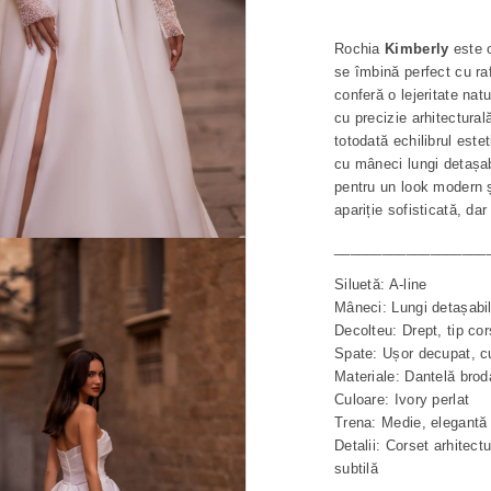
Rochia
Kimberly
este o
se îmbină perfect cu raf
conferă o lejeritate nat
cu precizie arhitectura
totodată echilibrul este
cu mâneci lungi detașab
pentru un look modern ș
apariție sofisticată, dar 
___________________
Siluetă: A-line
Mâneci: Lungi detașabil
Decolteu: Drept, tip cor
Spate: Ușor decupat, c
Materiale: Dantelă brod
Culoare: Ivory perlat
Trena: Medie, elegantă
Detalii: Corset arhitect
subtilă