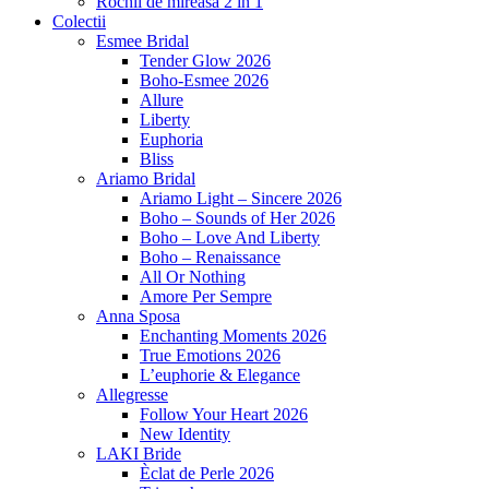
Rochii de mireasa 2 in 1
Colectii
Esmee Bridal
Tender Glow 2026
Boho-Esmee 2026
Allure
Liberty
Euphoria
Bliss
Ariamo Bridal
Ariamo Light – Sincere 2026
Boho – Sounds of Her 2026
Boho – Love And Liberty
Boho – Renaissance
All Or Nothing
Amore Per Sempre
Anna Sposa
Enchanting Moments 2026
True Emotions 2026
L’euphorie & Elegance
Allegresse
Follow Your Heart 2026
New Identity
LAKI Bride
Èclat de Perle 2026