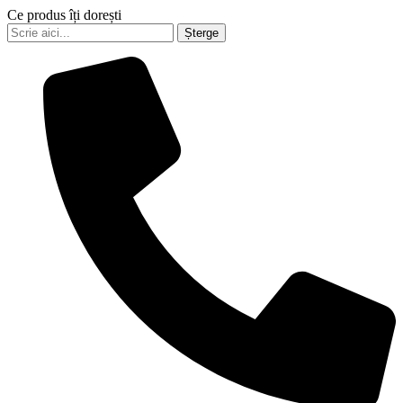
Ce produs îți dorești
Șterge