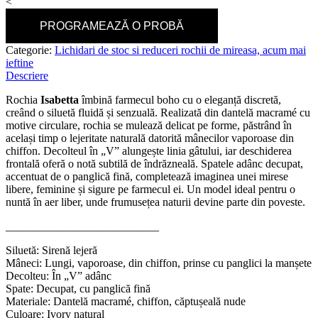
<
PROGRAMEAZĂ O PROBĂ
Categorie:
Lichidari de stoc si reduceri rochii de mireasa, acum mai
ieftine
Descriere
Rochia
Isabetta
îmbină farmecul boho cu o eleganță discretă,
creând o siluetă fluidă și senzuală. Realizată din dantelă macramé cu
motive circulare, rochia se mulează delicat pe forme, păstrând în
același timp o lejeritate naturală datorită mânecilor vaporoase din
chiffon. Decolteul în „V” alungește linia gâtului, iar deschiderea
frontală oferă o notă subtilă de îndrăzneală. Spatele adânc decupat,
accentuat de o panglică fină, completează imaginea unei mirese
libere, feminine și sigure pe farmecul ei. Un model ideal pentru o
nuntă în aer liber, unde frumusețea naturii devine parte din poveste.
___________________________
Siluetă: Sirenă lejeră
Mâneci: Lungi, vaporoase, din chiffon, prinse cu panglici la manșete
Decolteu: În „V” adânc
Spate: Decupat, cu panglică fină
Materiale: Dantelă macramé, chiffon, căptușeală nude
Culoare: Ivory natural