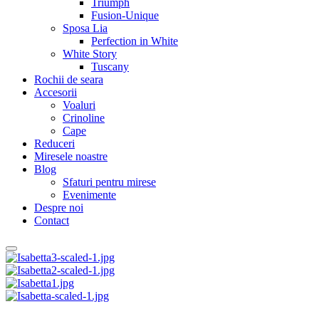
Triumph
Fusion-Unique
Sposa Lia
Perfection in White
White Story
Tuscany
Rochii de seara
Accesorii
Voaluri
Crinoline
Cape
Reduceri
Miresele noastre
Blog
Sfaturi pentru mirese
Evenimente
Despre noi
Contact