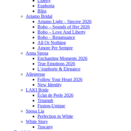
Liberty
Euphoria
Bliss
Ariamo Bridal
Ariamo Light – Sincere 2026
Boho – Sounds of Her 2026
Boho – Love And Liberty
Boho – Renaissance
All Or Nothing
Amore Per Sempre
Anna Sposa
Enchanting Moments 2026
True Emotions 2026
L’euphorie & Elegance
Allegresse
Follow Your Heart 2026
New Identity
LAKI Bride
Èclat de Perle 2026
Triumph
Fusion-Unique
Sposa Lia
Perfection in White
White Story
Tuscany