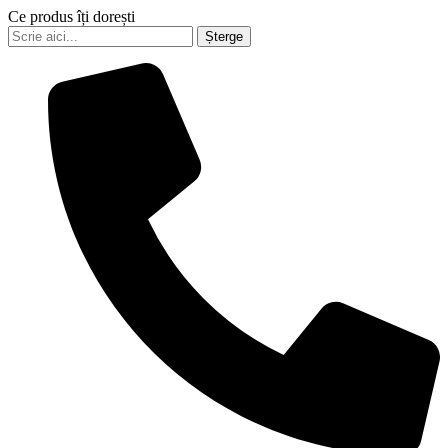
Ce produs îți dorești
Șterge