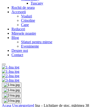
Tuscany
Rochii de seara
Accesorii
Voaluri
Crinoline
Cape
Reduceri
Miresele noastre
Blog
Sfaturi pentru mirese
Evenimente
Despre noi
Contact
Acasa
Uncategorized
Ina – Lichidare de stoc, mărimea 38