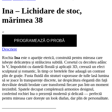
Ina – Lichidare de stoc,
mărimea 38
<
PROGRAMEAZĂ O PROBĂ
Descriere
Rochia
Ina
este o apariție eterică, construită pentru mireasa care
iubește delicatețea și strălucirea subtilă. Corsetul cu decolteu adânc
în V, împodobit cu dantelă florală și aplicații 3D, creează un efect
sculptural și romantic, în timp ce bretelele fine adaugă un contrast
plin de grație. Fusta fluidă din straturi vaporoase de tulle lasă lumina
să se joace în transparențe discrete, iar despicătura elegantă din față
dezvăluie detalii brodate care transformă fiecare pas într-un moment
irezistibil. Spatele decupat completează armonios designul,
conferind rochiei Ina o prezență modernă și delicată — perfectă
pentru mireasa care dorește un look diafan, dar plin de personalitate.
___________________________