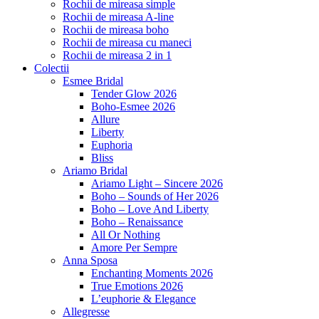
Rochii de mireasa simple
Rochii de mireasa A-line
Rochii de mireasa boho
Rochii de mireasa cu maneci
Rochii de mireasa 2 in 1
Colectii
Esmee Bridal
Tender Glow 2026
Boho-Esmee 2026
Allure
Liberty
Euphoria
Bliss
Ariamo Bridal
Ariamo Light – Sincere 2026
Boho – Sounds of Her 2026
Boho – Love And Liberty
Boho – Renaissance
All Or Nothing
Amore Per Sempre
Anna Sposa
Enchanting Moments 2026
True Emotions 2026
L’euphorie & Elegance
Allegresse