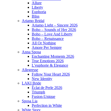
Allure
Liberty
Euphoria
Bliss
Ariamo Bridal
Ariamo Light – Sincere 2026
Boho – Sounds of Her 2026
Boho – Love And Liberty
Boho – Renaissance
All Or Nothing
Amore Per Sempre
Anna Sposa
Enchanting Moments 2026
True Emotions 2026
L’euphorie & Elegance
Allegresse
Follow Your Heart 2026
New Identity
LAKI Bride
Èclat de Perle 2026
Triumph
Fusion-Unique
Sposa Lia
Perfection in White
White Story