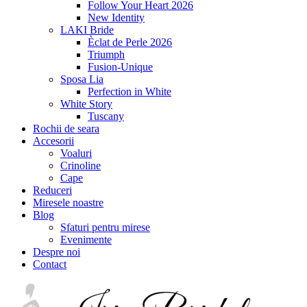
Follow Your Heart 2026
New Identity
LAKI Bride
Èclat de Perle 2026
Triumph
Fusion-Unique
Sposa Lia
Perfection in White
White Story
Tuscany
Rochii de seara
Accesorii
Voaluri
Crinoline
Cape
Reduceri
Miresele noastre
Blog
Sfaturi pentru mirese
Evenimente
Despre noi
Contact