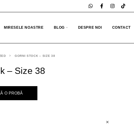
MIRESELE NOASTRE
BLOG
DESPRE NOI
CONTACT
ZED
GORNI STOCK – SIZE 38
k – Size 38
Ă O PROBĂ