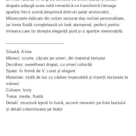
drapate adaugă acea notă romantică ce transformă întreaga
apariție într-o scenă desprinsă dintr-un palat aristocratic.
Mânecuțele delicate din volum texturat dau rochiei personalitate,
iar trena fluidă completează un look atemporal, perfect pentru
mireasa care își dorește eleganță pură și o apariție memorabilă.
__________________________
Siluetă: A-line
Mâneci: scurte, căzute pe umeri, din material texturat
Decolteu: sweetheart drapat, cu umeri coborâți
Spate: în formă de V, curat și elegant
Materiale: stofă de lux cu cădere impecabilă și inserții texturate la
mâneci
Culoare: ivory
Trena: medie, fluidă
Detalii: structură lejeră în fustă, accent romantic pe linia bustului
și detalii voluminoase pe brațe