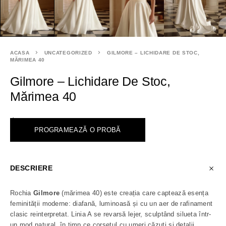
ACASA
UNCATEGORIZED
GILMORE – LICHIDARE DE STOC,
MĂRIMEA 40
Gilmore – Lichidare De Stoc,
Mărimea 40
<
PROGRAMEAZĂ O PROBĂ
DESCRIERE
Rochia
Gilmore
(mărimea 40) este creația care captează esența
feminității moderne: diafană, luminoasă și cu un aer de rafinament
clasic reinterpretat. Linia A se revarsă lejer, sculptând silueta într-
un mod natural, în timp ce corsetul cu umeri căzuți și detalii